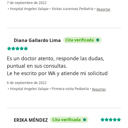
7 de septiembre de 2022
en opinión del usua
•
Hospital Angeles Xalapa
•
Visitas sucesivas Pediatría
•
Reportar
Diana Gallardo Lima
Cita verificada
D
Es un doctor atento, responde las dudas,
puntual en sus consultas.
Le he escrito por WA y atiende mi solicitud
6 de septiembre de 2022
en opinión del usuario
•
Hospital Angeles Xalapa
•
Primera visita Pediatría
•
Reportar
ERIKA MÉNDEZ
Cita verificada
E