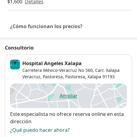
$1,600
Detalles
¿Cómo funcionan los precios?
Consultorio
Hospital Angeles Xalapa
Carretera México-Veracruz No 560, Carr. Xalapa
Veracruz, Pastoresa,
Pastoresa
,
Xalapa
91193
Ampliar
se abre en una nueva pestañ
Disponibilidad
Este especialista no ofrece reserva online en esta
dirección
¿Qué puedo hacer ahora?