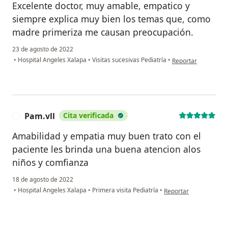
Excelente doctor, muy amable, empatico y
siempre explica muy bien los temas que, como
madre primeriza me causan preocupación.
23 de agosto de 2022
en opinión del usu
•
Hospital Angeles Xalapa
•
Visitas sucesivas Pediatría
•
Reportar
Pam.vll
Cita verificada
P
Amabilidad y empatia muy buen trato con el
paciente les brinda una buena atencion alos
niños y comfianza
18 de agosto de 2022
en opinión del usuario
•
Hospital Angeles Xalapa
•
Primera visita Pediatría
•
Reportar