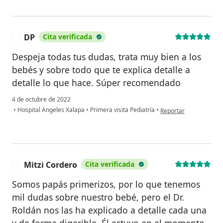
DP
Cita verificada
D
Despeja todas tus dudas, trata muy bien a los
bebés y sobre todo que te explica detalle a
detalle lo que hace. Súper recomendado
4 de octubre de 2022
en opinión del usuario
•
Hospital Angeles Xalapa
•
Primera visita Pediatría
•
Reportar
Mitzi Cordero
Cita verificada
M
Somos papás primerizos, por lo que tenemos
mil dudas sobre nuestro bebé, pero el Dr.
Roldán nos las ha explicado a detalle cada una
y de forma digerible. Él estuvo en el momento