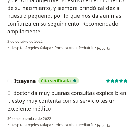
de su nacimiento, y siempre brindó calidez a
nuestro pequeño, por lo que nos da aún más
confianza en su seguimiento. Recomendado
ampliamente
3 de octubre de 2022
en opinión del usuario
•
Hospital Angeles Xalapa
•
Primera visita Pediatría
•
Reportar
Itzayana
Cita verificada
I
El doctor da muy buenas consultas explica bien
,, estoy muy contenta con su servicio ,es un
excelente médico
30 de septiembre de 2022
en opinión del usuario
•
Hospital Angeles Xalapa
•
Primera visita Pediatría
•
Reportar