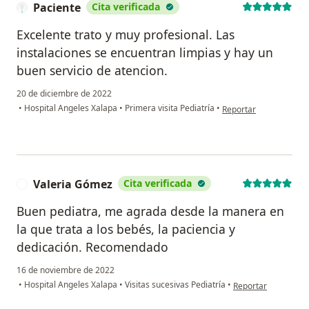
Paciente
Cita verificada
Excelente trato y muy profesional. Las
instalaciones se encuentran limpias y hay un
buen servicio de atencion.
20 de diciembre de 2022
en opinión del usuario
•
Hospital Angeles Xalapa
•
Primera visita Pediatría
•
Reportar
Valeria Gómez
Cita verificada
V
Buen pediatra, me agrada desde la manera en
la que trata a los bebés, la paciencia y
dedicación. Recomendado
16 de noviembre de 2022
en opinión del usua
•
Hospital Angeles Xalapa
•
Visitas sucesivas Pediatría
•
Reportar