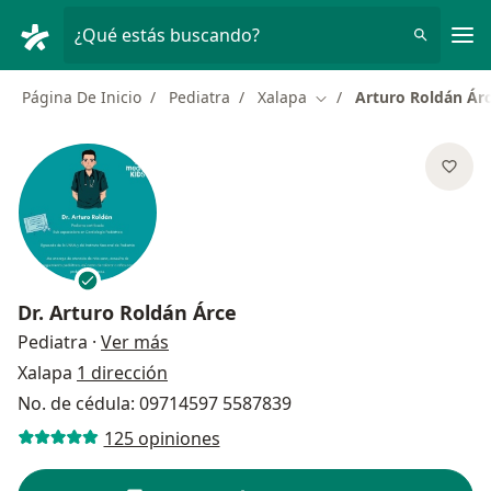
Men
¿Qué estás buscando?
Página De Inicio
Pediatra
Xalapa
Arturo Roldán Ár
Cambiar de ciudad
Dr.
Arturo Roldán Árce
sobre las especializaciones
Pediatra
·
Ver más
Xalapa
1 dirección
No. de cédula: 09714597 5587839
125 opiniones