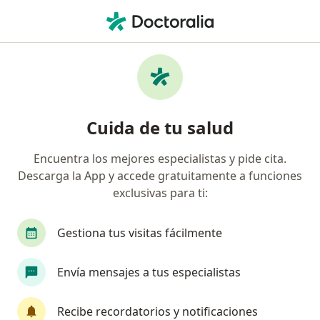
Men
Pediatra • Misantla, Veracruz
Filtros
Mapa
Pediatras en Misantla
Cuida de tu salud
Encuentra los mejores especialistas y pide cita.
Descarga la App y accede gratuitamente a funciones
exclusivas para ti:
Gestiona tus visitas fácilmente
Dra. Gabriela Alarcón Villarejo
Envía mensajes a tus especialistas
·
Ver más
Pediatra
7 opiniones
Recibe recordatorios y notificaciones