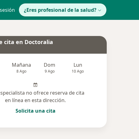
 sesión
¿Eres profesional de la salud?
 cita en Doctoralia
Mañana
Dom
Lun
Mar
Mié
8 Ago
9 Ago
10 Ago
11 Ago
12 Ag
especialista no ofrece reserva de cita
en línea en esta dirección.
Solicita una cita