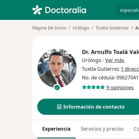
especiali
Página De Inicio
Urólogo
Tuxtla Gutierrez
A
Dr.
Arnulfo Toalá Va
sobre 
Urólogo
·
Ver más
Tuxtla Gutierrez
1 direc
No. de cédula: 0962704
9 opiniones
Información de contacto
Experiencia
Servicios y precios
Co