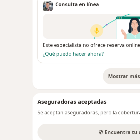
Consulta en línea
Disponibilidad
Este especialista no ofrece reserva onlin
¿Qué puedo hacer ahora?
Mostrar más 
so
Aseguradoras aceptadas
Se aceptan aseguradoras, pero la cobertura 
Encuentra tu