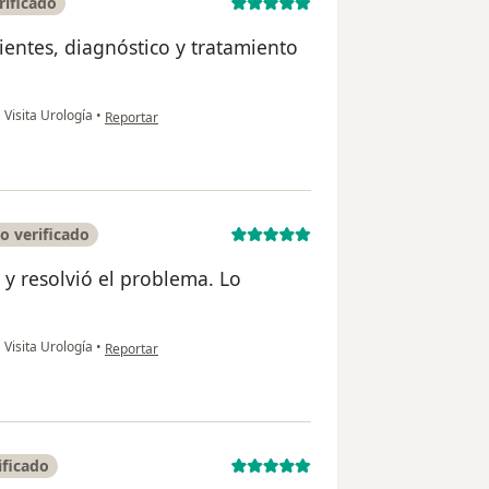
rificado
ientes, diagnóstico y tratamiento
en opinión del usuario Israel Escobar
•
Visita Urología
•
Reportar
o verificado
 y resolvió el problema. Lo
en opinión del usuario Fernando Montes
•
Visita Urología
•
Reportar
ificado