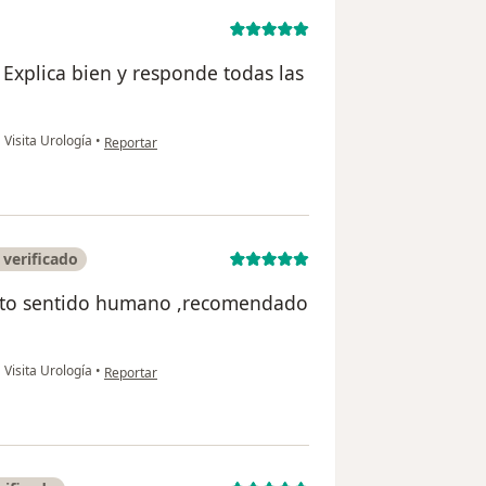
 Explica bien y responde todas las
en opinión del usuario Alina
•
Visita Urología
•
Reportar
verificado
alto sentido humano ,recomendado
en opinión del usuario Alvaro Gutiérrez
•
Visita Urología
•
Reportar