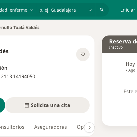
dad, enfermedad o nombre
p. ej. Guadalajara
Iniciar
rnulfo Toalá Valdés
Reserva de
Inactivo
ldés
las especializaciones
Hoy
ción
7 Ago
1 2113 14194050
Este 
Solicita una cita
nsultorios
Aseguradoras
Opiniones (9)