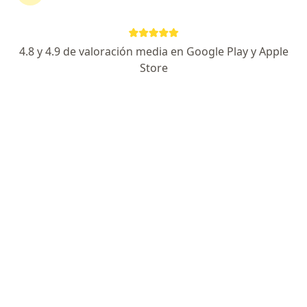
Especialista de confianza
Avenida Rubén Darío 1208, Guadalajara
•
Mapa
4.8 y 4.9 de valoración media en Google Play y Apple
Torre Ghenza Dr. Francisco Navarro Velázquez
Store
Acepta Zurich
Consulta Cirurgia Vascular
Este especialista no ofrece reserva de cita en línea en esta dirección.
Solicita una cita