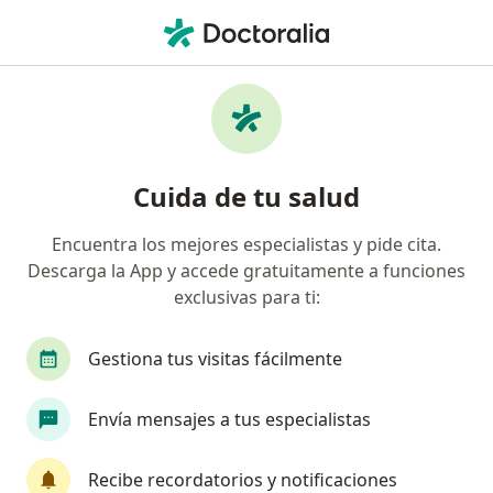
Men
Angiólogo • Zapopan, Jalisco
Filtros
Seguro:
Zurich
Ma
Angiólogos recomendados de Zurich en
Cuida de tu salud
Zapopan
Encuentra los mejores especialistas y pide cita.
Descarga la App y accede gratuitamente a funciones
exclusivas para ti:
Gestiona tus visitas fácilmente
Envía mensajes a tus especialistas
Dr. Francisco Navarro Velázquez
·
Ver más
Angiólogo, Cirujano torácico, Cirujano vascular
Recibe recordatorios y notificaciones
60 opiniones