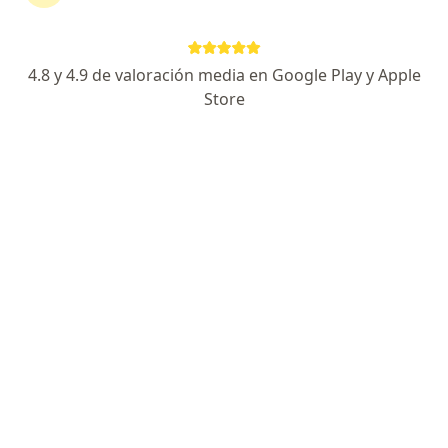
143 opiniones
Experto en manejo de enfermedades vasculares
4.8 y 4.9 de valoración media en Google Play y Apple
Certificado por el CMACVE
Store
Atención personalizada y comprometida.
Dirección
En línea
Calle Hidalgo 329, León
•
Mapa
Hospital Aranda de la Parra
Acepta Universal Assistance
Primera visita Angiología y Cirugia Vascular
Este especialista no ofrece reserva de cita en línea en esta dirección.
Solicita una cita