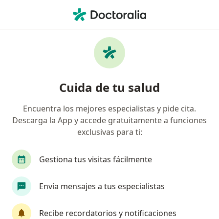
Men
Angiólogo • León, Guanajuato
Filtros
Seguro:
Universal Assistance
Angiólogos recomendados de Universal
Cuida de tu salud
Assistance en León
Encuentra los mejores especialistas y pide cita.
Descarga la App y accede gratuitamente a funciones
exclusivas para ti:
Gestiona tus visitas fácilmente
Envía mensajes a tus especialistas
Destacado
Dr. Ranulfo de Jesús Zendejas Valdez
Recibe recordatorios y notificaciones
·
Ver más
Angiólogo, Cirujano vascular