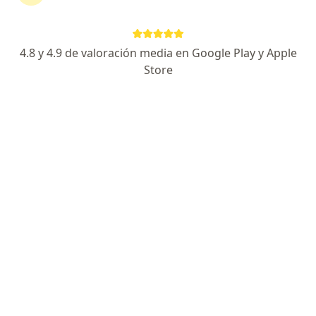
141 opiniones
Experto en manejo de enfermedades vasculares
4.8 y 4.9 de valoración media en Google Play y Apple
Certificado por el CMACVE
Store
Atención personalizada y comprometida.
Dirección
En línea
Calle Hidalgo 329, León
•
Mapa
Hospital Aranda de la Parra
Acepta Human Access
Primera visita Angiología y Cirugia Vascular
Este especialista no ofrece reserva de cita en línea en esta dirección.
Solicita una cita