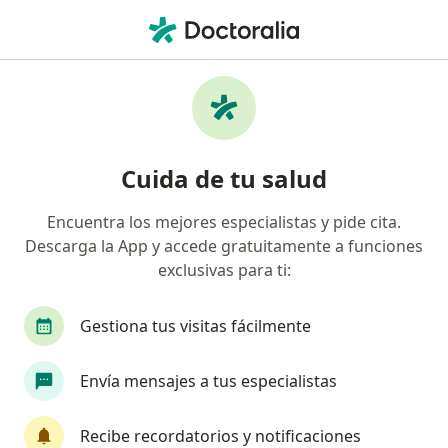
Men
Angiólogo • León, Guanajuato
Filtros
Seguro:
Human Access
Angiólogos recomendados de Human
Cuida de tu salud
Access en León
Encuentra los mejores especialistas y pide cita.
Descarga la App y accede gratuitamente a funciones
exclusivas para ti:
Gestiona tus visitas fácilmente
Envía mensajes a tus especialistas
Destacado
Dr. Ranulfo de Jesús Zendejas Valdez
Recibe recordatorios y notificaciones
·
Ver más
Angiólogo, Cirujano vascular