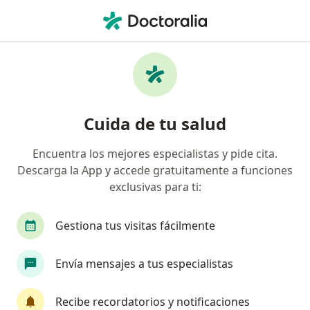
Men
Angiólogo • Colonia Del Valle Sur, Ciudad de México, CDMX
Filtros
Seguro
Mapa
Angiólogos en Colonia Del Valle Sur, Ciudad
Cuida de tu salud
de México
Encuentra los mejores especialistas y pide cita.
Descarga la App y accede gratuitamente a funciones
exclusivas para ti:
Gestiona tus visitas fácilmente
Envía mensajes a tus especialistas
Dra. Gabriela Maya Duarte
·
Ver más
Angiólogo
Recibe recordatorios y notificaciones
75 opiniones