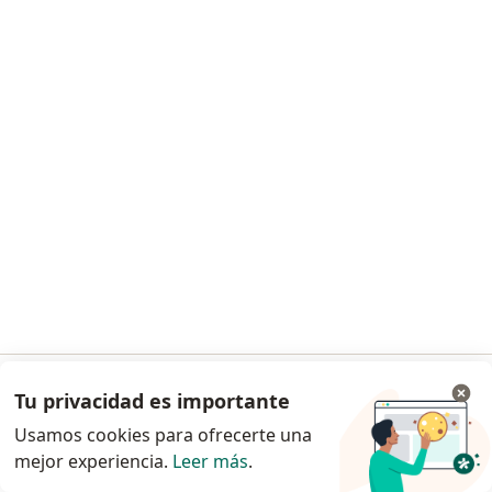
Dr. Axayacatl Mendoza Cortés
Angiólogo, Cirujano general
Dirección 1
Dirección 2
Av. San Francisco 1626 Después. 301, Benito Juárez
•
Mapa
Consultorio privado
Primera visita Angiología y Cirugia Vascular
$600
Este especialista no ofrece reserva de cita en línea en esta dirección.
Solicita una cita
Tu privacidad es importante
Ir a la app
Usamos cookies para ofrecerte una
mejor experiencia.
Leer más
.
Continuar en el navegador