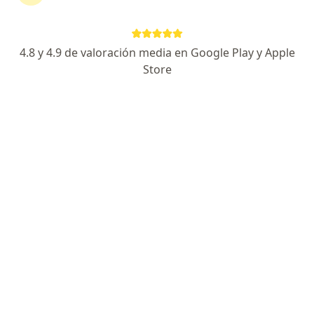
Dirección
En línea
4.8 y 4.9 de valoración media en Google Play y Apple
Moras 409, Benito Juárez
•
Mapa
Store
Angiología, Cirugía Vascular y Endovascular
Consulta Cirurgia Vascular
$1,500
Este especialista no ofrece reserva de cita en línea en esta dirección.
Solicita una cita