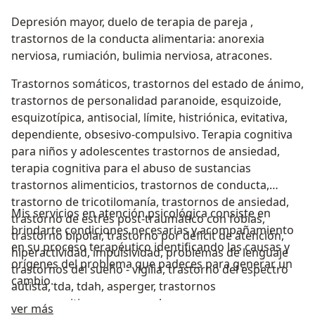
Depresión mayor, duelo de terapia de pareja ,
trastornos de la conducta alimentaria: anorexia
nerviosa, rumiación, bulimia nerviosa, atracones.
Trastornos somáticos, trastornos del estado de ánimo,
trastornos de personalidad paranoide, esquizoide,
esquizotípica, antisocial, límite, histriónica, evitativa,
dependiente, obsesivo-compulsivo. Terapia cognitiva
para niños y adolescentes trastornos de ansiedad,
terapia cognitiva para el abuso de sustancias
trastornos alimenticios, trastornos de conducta,
trastorno de tricotilomanía, trastornos de ansiedad,
Mis servicios en atención psicológica consiste en
trastorno de estrés post-traumático con fobias,
brindarte condiciones necesarias y acompañamiento
trastorno bipolar, trastorno por déficit de atención,
en su proceso terapéutico identificando las causas y
hiperactividad, impulsividad, problemas de lenguaje
orígenes del problema que padeces para generar un
trastornos del sueño - vigilia, trastorno del espectro
cambio.
autista, tda, tdah, asperger, trastornos
neurocognitivos mayores y leves.
Sobre mí
ver más