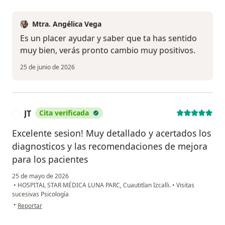
Mtra. Angélica Vega
Es un placer ayudar y saber que ta has sentido
muy bien, verás pronto cambio muy positivos.
25 de junio de 2026
JT
Cita verificada
J
Excelente sesion! Muy detallado y acertados los
diagnosticos y las recomendaciones de mejora
para los pacientes
25 de mayo de 2026
•
HOSPITAL STAR MÉDICA LUNA PARC, Cuautitlan Izcalli.
•
Visitas
sucesivas Psicología
en opinión del usuario JT
•
Reportar