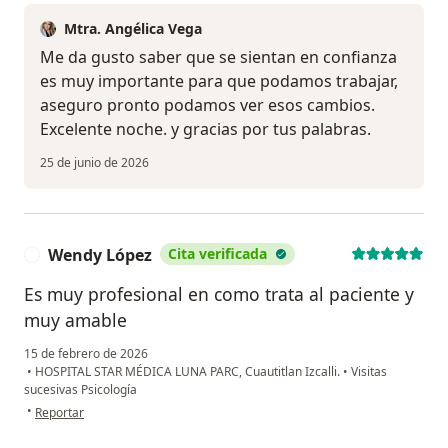
Mtra. Angélica Vega
Me da gusto saber que se sientan en confianza
es muy importante para que podamos trabajar,
aseguro pronto podamos ver esos cambios.
Excelente noche. y gracias por tus palabras.
25 de junio de 2026
Wendy López
Cita verificada
W
Es muy profesional en como trata al paciente y
muy amable
15 de febrero de 2026
•
HOSPITAL STAR MÉDICA LUNA PARC, Cuautitlan Izcalli.
•
Visitas
sucesivas Psicología
en opinión del usuario Wendy López
•
Reportar