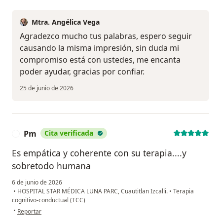
Mtra. Angélica Vega
Agradezco mucho tus palabras, espero seguir
causando la misma impresión, sin duda mi
compromiso está con ustedes, me encanta
poder ayudar, gracias por confiar.
25 de junio de 2026
Pm
Cita verificada
P
Es empática y coherente con su terapia....y
sobretodo humana
6 de junio de 2026
•
HOSPITAL STAR MÉDICA LUNA PARC, Cuautitlan Izcalli.
•
Terapia
cognitivo-conductual (TCC)
en opinión del usuario Pm
•
Reportar