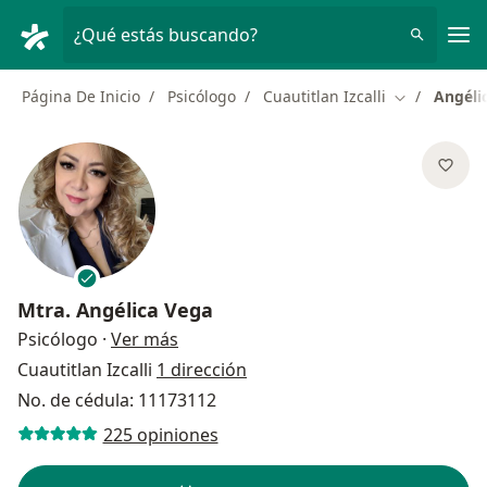
Men
¿Qué estás buscando?
Página De Inicio
Psicólogo
Cuautitlan Izcalli
Angéli
Cambiar de 
Mtra.
Angélica Vega
sobre las especializaciones
Psicólogo
·
Ver más
Cuautitlan Izcalli
1 dirección
No. de cédula: 11173112
225 opiniones