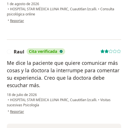
1 de agosto de 2026
•
HOSPITAL STAR MÉDICA LUNA PARC, Cuautitlan Izcalli.
•
Consulta
psicológica online
en opinión del usuario Jorge flores
•
Reportar
Raul
Cita verificada
R
Me dice la paciente que quiere comunicar más
cosas y la doctora la interrumpe para comentar
su experiencia. Creo que la doctora debe
escuchar más.
18 de julio de 2026
•
HOSPITAL STAR MÉDICA LUNA PARC, Cuautitlan Izcalli.
•
Visitas
sucesivas Psicología
en opinión del usuario Raul
•
Reportar