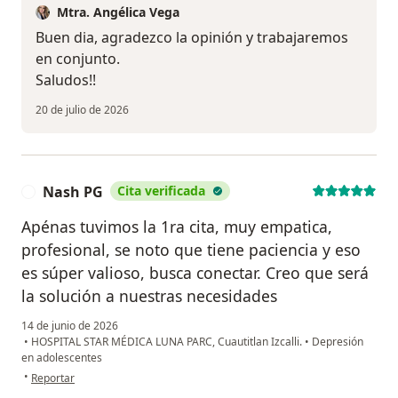
Mtra. Angélica Vega
Buen dia, agradezco la opinión y trabajaremos
en conjunto.
Saludos!!
20 de julio de 2026
Nash PG
Cita verificada
N
Apénas tuvimos la 1ra cita, muy empatica,
profesional, se noto que tiene paciencia y eso
es súper valioso, busca conectar. Creo que será
la solución a nuestras necesidades
14 de junio de 2026
•
HOSPITAL STAR MÉDICA LUNA PARC, Cuautitlan Izcalli.
•
Depresión
en adolescentes
en opinión del usuario Nash PG
•
Reportar