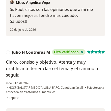
Mtra. Angélica Vega
Sr. Raúl, estas son las opiniones que a mi me
hacen mejorar. Tendré más cuidado.
Saludos!!
20 de julio de 2026
Julio H Contreras M
Cita verificada
J
Claro, consiso y objetivo. Atenta y muy
gratificante tener claro el tema y el camino a
seguir.
9 de julio de 2026
•
HOSPITAL STAR MÉDICA LUNA PARC, Cuautitlan Izcalli.
•
Psicoterapia
enfocada en trastornos alimenticios
en opinión del usuario Julio H Contreras M
•
Reportar