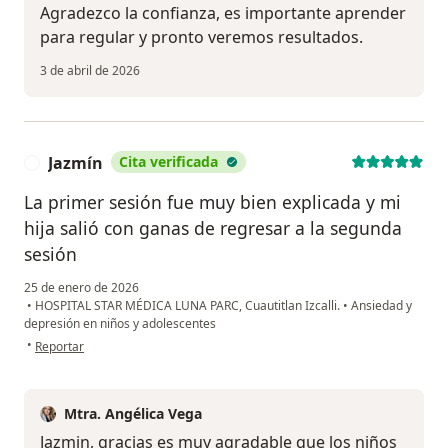
Agradezco la confianza, es importante aprender
para regular y pronto veremos resultados.
3 de abril de 2026
Jazmín
Cita verificada
J
La primer sesión fue muy bien explicada y mi
hija salió con ganas de regresar a la segunda
sesión
25 de enero de 2026
•
HOSPITAL STAR MÉDICA LUNA PARC, Cuautitlan Izcalli.
•
Ansiedad y
depresión en niños y adolescentes
en opinión del usuario Jazmín
•
Reportar
Mtra. Angélica Vega
Jazmin, gracias es muy agradable que los niños