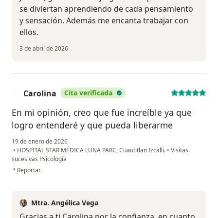
se diviertan aprendiendo de cada pensamiento
y sensación. Además me encanta trabajar con
ellos.
3 de abril de 2026
Carolina
Cita verificada
C
En mi opinión, creo que fue increíble ya que
logro entenderé y que pueda liberarme
19 de enero de 2026
•
HOSPITAL STAR MÉDICA LUNA PARC, Cuautitlan Izcalli.
•
Visitas
sucesivas Psicología
en opinión del usuario Carolina
•
Reportar
Mtra. Angélica Vega
Gracias a ti Carolina por la confianza, en cuanto