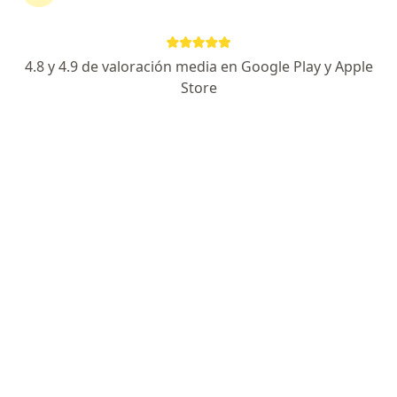
Carretera Transpeninsular Km 4.5 Lote 3. Col. El Tezal. Cabo San Lucas, Cabo San Lucas
•
Mapa
Centro CANAS
Ningún profesional de este centro tiene citas disponibles
4.8 y 4.9 de valoración media en Google Play y Apple
Store
Mostrar perfil
Walter Enrique Perches Treviño
Anestesiólogo
Paseo de la Marina 4119, Cabo San Lucas
•
Mapa
Hospital Amc
Este especialista no ofrece reserva de cita en línea en esta dirección.