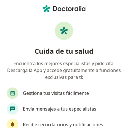
Men
Anestesiólogo • Cabo San Lucas, Baja California Sur
Filtros
Seguro
Mapa
Anestesiólogos en Cabo San Lucas
Cuida de tu salud
Encuentra los mejores especialistas y pide cita.
Descarga la App y accede gratuitamente a funciones
exclusivas para ti:
Gestiona tus visitas fácilmente
Centro CANAS
Envía mensajes a tus especialistas
·
Ver más
Anestesiólogo, Audiólogo, Cardiólogo
366 opiniones
Recibe recordatorios y notificaciones