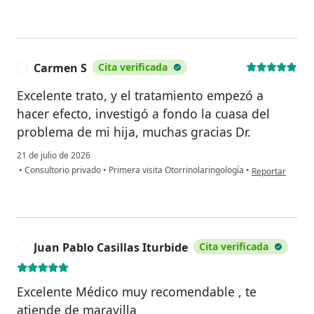
Carmen S
Cita verificada
C
Excelente trato, y el tratamiento empezó a
hacer efecto, investigó a fondo la cuasa del
problema de mi hija, muchas gracias Dr.
21 de julio de 2026
en opinión del 
•
Consultorio privado
•
Primera visita Otorrinolaringología
•
Reportar
Juan Pablo Casillas Iturbide
Cita verificada
J
Excelente Médico muy recomendable , te
atiende de maravilla