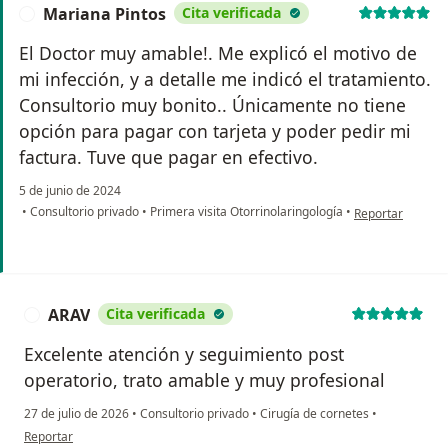
Mariana Pintos
Cita verificada
M
El Doctor muy amable!. Me explicó el motivo de
mi infección, y a detalle me indicó el tratamiento.
Consultorio muy bonito.. Únicamente no tiene
opción para pagar con tarjeta y poder pedir mi
factura. Tuve que pagar en efectivo.
5 de junio de 2024
en opinión del u
•
Consultorio privado
•
Primera visita Otorrinolaringología
•
Reportar
ARAV
Cita verificada
A
Excelente atención y seguimiento post
operatorio, trato amable y muy profesional
27 de julio de 2026
•
Consultorio privado
•
Cirugía de cornetes
•
en opinión del usuario ARAV
Reportar