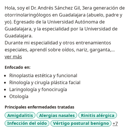
Hola, soy el Dr. Andrés Sánchez Gil, 3era generación de
otorrinolaringólogos en Guadalajara (abuelo, padre y
yo). Egresado de la Universidad Autónoma de
Guadalajara, y la especialidad por la Universidad de
Guadalajara.
Durante mi especialidad y otros entrenamientos
especiales, aprendí sobre oídos, nariz, garganta,
Sobre mí
cuerdas vocales, cuello, alergias y más.
ver más
Sin embargo, mi práctica se ha enfocado más a la
Enfocado en:
cirugía plástica de cara, sobre todo a la rinoplastía.
Rinoplastia estética y funcional
Tengo estudios al respecto en Portland, en la
Rinología y cirugía plástica facial
Universidad de Oregon Health and Sciences, así como
Laringología y fonocirugía
también estudié en el Instituto House en Los Ángeles,
Otología
California. Pertenezco a:
La Sociedad Americana de Otorrinolaringología.
Principales enfermedades tratadas
El consejo Mexicano de Otorrinolaringología
Amigdalitis
Alergias nasales
Rinitis alérgica
La Sociedad Mexicana de Rinología y Cirugía Plástica
a11y_
Infección del oído
Vértigo postural benigno
+7
Facial