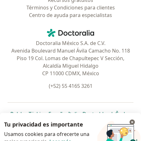
Recursos gratuitos
Términos y Condiciones para clientes
Centro de ayuda para especialistas
Contacto
Doctoralia - Página de inicio
Doctoralia México S.A. de C.V.
Avenida Boulevard Manuel Ávila Camacho No. 118
Piso 19 Col. Lomas de Chapultepec V Sección,
Alcaldía Miguel Hidalgo
CP 11000 CDMX, México
(+52) 55 4165 3261
se abre en una nueva pestaña
se abre en una nueva pestaña
se abre en una nueva pestaña
se abre en una nueva pes
se abre en 
se a
Polska
,
Türkiye
,
España
,
Italia
,
Deutschland
,
Česko
,
se abre en una nueva pestaña
se abre en una nueva pestaña
se abre en una nueva pestaña
se abre en una nueva p
se abre en 
se abr
Portugal
,
México
,
Chile
,
Brasil
,
Argentina
,
Perú
,
Tu privacidad es importante
se abre en una nueva pe
Colombia
Usamos cookies para ofrecerte una