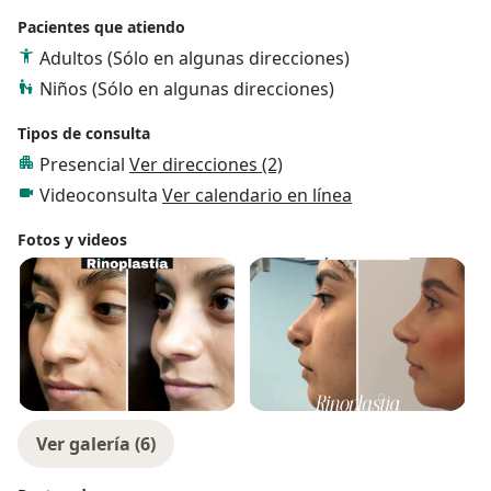
La Sociedad Mexicana de Otorrinlaringología
Pacientes que atiendo
El colegio de otorrinolaringólogos de Jalisco.
Adultos (Sólo en algunas direcciones)
He asistido a cursos mundiales en Korea,
Niños (Sólo en algunas direcciones)
internacionales en Canadá, Estados Unidos, Europa y
México.
Tipos de consulta
Los espero pronto en mi consultorio, saludos!
Presencial
Ver direcciones (2)
Videoconsulta
Ver calendario en línea
Fotos y videos
Ver galería (6)