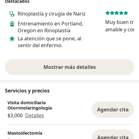
Destacados
Rinoplastía y cirugía de Nariz
Muy buen trat
Entrenamiento en Portland,
amable y con 
Oregon en Rinoplastía
doctor es muy
La atención que se pone, al
todo mi diagn
sentir del enfermo.
detalladament
obtenido mejo
recomendado
Mostrar más detalles
sobre la experiencia
Servicios y precios
Visita domiciliaria
Otorrinolaringología
Agendar cita
$3,000
Detalles
Mastoidectomía
Agendar cita