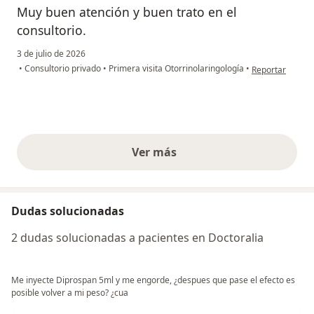
Muy buen atención y buen trato en el
consultorio.
3 de julio de 2026
en opinión del 
•
Consultorio privado
•
Primera visita Otorrinolaringología
•
Reportar
Ver más
opiniones anteriores
Dudas solucionadas
2 dudas solucionadas a pacientes en Doctoralia
Me inyecte Diprospan 5ml y me engorde, ¿despues que pase el efecto es
posible volver a mi peso? ¿cua