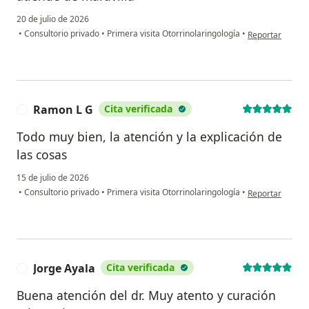
20 de julio de 2026
en opinión del u
•
Consultorio privado
•
Primera visita Otorrinolaringología
•
Reportar
Ramon L G
Cita verificada
R
Todo muy bien, la atención y la explicación de
las cosas
15 de julio de 2026
en opinión del 
•
Consultorio privado
•
Primera visita Otorrinolaringología
•
Reportar
Jorge Ayala
Cita verificada
J
Buena atención del dr. Muy atento y curación