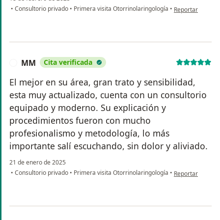
en opinión del u
•
Consultorio privado
•
Primera visita Otorrinolaringología
•
Reportar
MM
Cita verificada
M
El mejor en su área, gran trato y sensibilidad,
esta muy actualizado, cuenta con un consultorio
equipado y moderno. Su explicación y
procedimientos fueron con mucho
profesionalismo y metodología, lo más
importante salí escuchando, sin dolor y aliviado.
21 de enero de 2025
en opinión del u
•
Consultorio privado
•
Primera visita Otorrinolaringología
•
Reportar