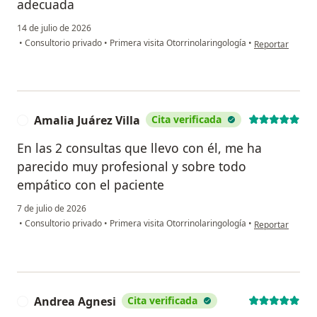
adecuada
14 de julio de 2026
en opinión del u
•
Consultorio privado
•
Primera visita Otorrinolaringología
•
Reportar
Amalia Juárez Villa
Cita verificada
A
En las 2 consultas que llevo con él, me ha
parecido muy profesional y sobre todo
empático con el paciente
7 de julio de 2026
en opinión del u
•
Consultorio privado
•
Primera visita Otorrinolaringología
•
Reportar
Andrea Agnesi
Cita verificada
A