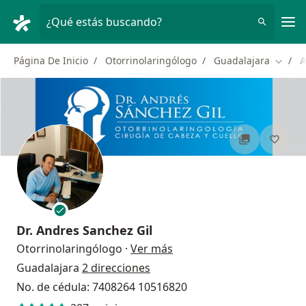
Men
¿Qué estás buscando?
Página De Inicio
Otorrinolaringólogo
Guadalajara
A
Cambia
Dr.
Andres Sanchez Gil
sobre las especializacion
Otorrinolaringólogo
·
Ver más
Guadalajara
2 direcciones
No. de cédula: 7408264 10516820