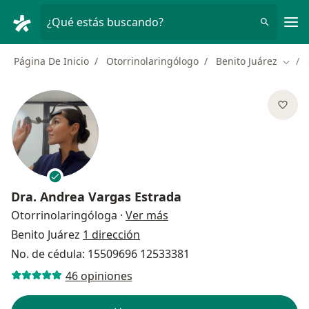
Men
¿Qué estás buscando?
Página De Inicio
Otorrinolaringólogo
Benito Juárez
Cambi
Dra.
Andrea Vargas Estrada
sobre las especializaciones
Otorrinolaringóloga
·
Ver más
Benito Juárez
1 dirección
No. de cédula: 15509696 12533381
46 opiniones