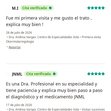
M.I
Cita verificada
M
Fue mi primera visita y me gusto el trato ,
explica muy bien !
28 de julio de 2026
•
Dra. Andrea Vargas. Centro de Especialidades Xola
•
Primera visita
Otorrinolaringología
en opinión del usuario M.I
•
Reportar
JNML
Cita verificada
J
Es una Dra. Profesional en su especialidad y
tiene paciencia y explica muy bien paso a paso
el diagnóstico y el medicamento JNML
17 de julio de 2026
•
Dra. Andrea Vargas. Centro de Especialidades Xola
•
Visitas sucesivas