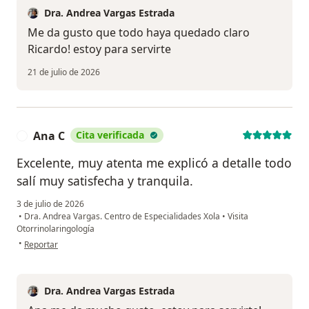
Dra. Andrea Vargas Estrada
Me da gusto que todo haya quedado claro
Ricardo! estoy para servirte
21 de julio de 2026
Ana C
Cita verificada
A
Excelente, muy atenta me explicó a detalle todo
salí muy satisfecha y tranquila.
3 de julio de 2026
•
Dra. Andrea Vargas. Centro de Especialidades Xola
•
Visita
Otorrinolaringología
en opinión del usuario Ana C
•
Reportar
Dra. Andrea Vargas Estrada