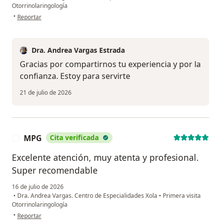
Otorrinolaringología
en opinión del usuario JNML
•
Reportar
Dra. Andrea Vargas Estrada
Gracias por compartirnos tu experiencia y por la
confianza. Estoy para servirte
21 de julio de 2026
MPG
Cita verificada
M
Excelente atención, muy atenta y profesional.
Super recomendable
16 de julio de 2026
•
Dra. Andrea Vargas. Centro de Especialidades Xola
•
Primera visita
Otorrinolaringología
en opinión del usuario MPG
•
Reportar