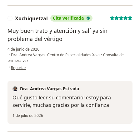
Xochiquetzal
Cita verificada
X
Muy buen trato y atención y salí ya sin
problema del vértigo
4 de junio de 2026
•
Dra. Andrea Vargas. Centro de Especialidades Xola
•
Consulta de
primera vez
en opinión del usuario Xochiquetzal
•
Reportar
Dra. Andrea Vargas Estrada
Qué gusto leer su comentario! estoy para
servirle, muchas gracias por la confianza
1 de julio de 2026