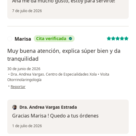
Ana me da mucho gusto, estoy para servirte!
7 de julio de 2026
Marisa
Cita verificada
M
Muy buena atención, explica súper bien y da
tranquilidad
30 de junio de 2026
•
Dra. Andrea Vargas. Centro de Especialidades Xola
•
Visita
Otorrinolaringología
en opinión del usuario Marisa
•
Reportar
Dra. Andrea Vargas Estrada
Gracias Marisa ! Quedo a tus órdenes
1 de julio de 2026