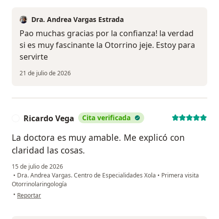
Dra. Andrea Vargas Estrada
Pao muchas gracias por la confianza! la verdad
si es muy fascinante la Otorrino jeje. Estoy para
servirte
21 de julio de 2026
Ricardo Vega
Cita verificada
R
La doctora es muy amable. Me explicó con
claridad las cosas.
15 de julio de 2026
•
Dra. Andrea Vargas. Centro de Especialidades Xola
•
Primera visita
Otorrinolaringología
en opinión del usuario Ricardo Vega
•
Reportar