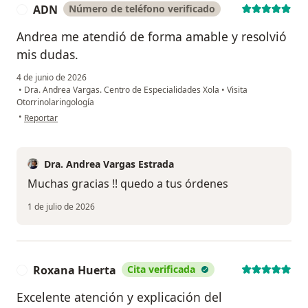
ADN
Número de teléfono verificado
A
Andrea me atendió de forma amable y resolvió
mis dudas.
4 de junio de 2026
•
Dra. Andrea Vargas. Centro de Especialidades Xola
•
Visita
Otorrinolaringología
en opinión del usuario ADN
•
Reportar
Dra. Andrea Vargas Estrada
Muchas gracias !! quedo a tus órdenes
1 de julio de 2026
Roxana Huerta
Cita verificada
R
Excelente atención y explicación del