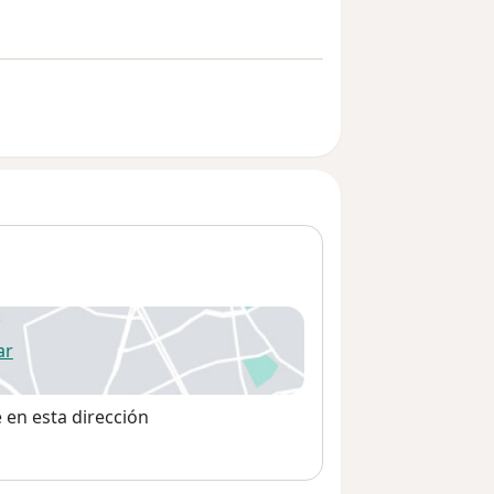
ar
 abre en una nueva pestaña
e en esta dirección