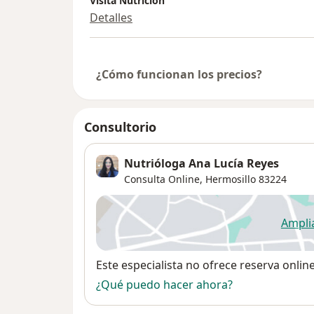
Visita Nutrición
Detalles
¿Cómo funcionan los precios?
Consultorio
Nutrióloga Ana Lucía Reyes
Consulta Online,
Hermosillo
83224
Ampli
se
Disponibilidad
Este especialista no ofrece reserva onlin
¿Qué puedo hacer ahora?