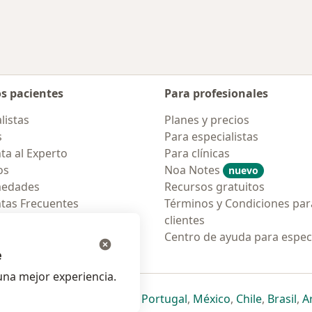
os pacientes
Para profesionales
listas
Planes y precios
s
Para especialistas
ta al Experto
Para clínicas
os
Noa Notes
nuevo
medades
Recursos gratuitos
tas Frecuentes
Términos y Condiciones par
ión para móvil
clientes
ara pacientes
Centro de ayuda para especi
e
na mejor experiencia.
ueva pestaña
en una nueva pestaña
e abre en una nueva pestaña
se abre en una nueva pestaña
se abre en una nueva pestaña
se abre en una nueva pestaña
se abre en una nueva p
se abre en una
se abre e
se
Italia
,
Deutschland
,
Česko
,
Portugal
,
México
,
Chile
,
Brasil
,
A