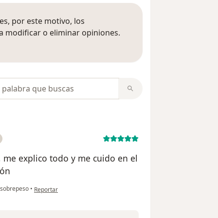
s, por este motivo, los
 modificar o eliminar opiniones.
 opiniones
opiniones
, me explico todo y me cuido en el
zón
en opinión del usuario hedom
sobrepeso
•
Reportar