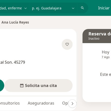
dad, enfermedad o nombre
p. ej. Guadalajara
Iniciar
Ana Lucía Reyes
biar de ciudad
Reserva de
Inactivo
obre las especializaciones
Hoy
7 Ago
tal Son. 45279
Este 
Solicita una cita
nsultorios
Aseguradoras
Opiniones (1)