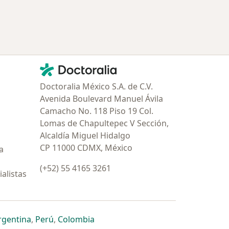
Contacto
Doctoralia - Página de inicio
Doctoralia México S.A. de C.V.
Avenida Boulevard Manuel Ávila
Camacho No. 118 Piso 19 Col.
Lomas de Chapultepec V Sección,
Alcaldía Miguel Hidalgo
CP 11000 CDMX, México
a
(+52) 55 4165 3261
alistas
estaña
 nueva pestaña
n una nueva pestaña
 abre en una nueva pestaña
se abre en una nueva pestaña
se abre en una nueva pestaña
se abre en una nueva pestaña
rgentina
,
Perú
,
Colombia