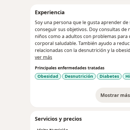
Experiencia
Soy una persona que le gusta aprender de s
conseguir sus objetivos. Doy consultas de n
niños como a adultos con problemas para 
corporal saludable. También ayudo a reduc
relacionadas con la desnutrición y la obes
Sobre mí
e incluye: evaluación, diagnóstico, planes a
ver más
constante. La atención es en línea por med
Principales enfermedades tratadas
(skype, zoom o WhatsApp).
Obesidad
Desnutrición
Diabetes
H
Mostrar más 
so
Servicios y precios