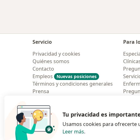
Servicio
Para l
Privacidad y cookies
Especia
Quiénes somos
Clínica
Contacto
Pregun
Empleos
Servici
Nuevas posiciones
Términos y condiciones generales
Enfer
Prensa
Pregun
Aplicac
Blog p
Tu privacidad es important
Usamos cookies para ofrecerte u
Leer más
.
se abre en una n
se abre 
s
Polska
,
Türkiye
,
España
,