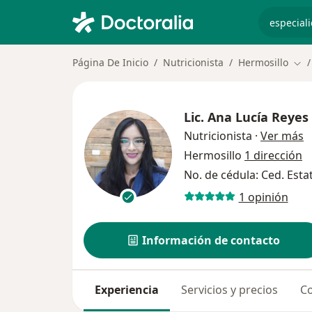
especiali
Página De Inicio
Nutricionista
Hermosillo
Cam
Lic.
Ana Lucía Reyes
s
Nutricionista
·
Ver más
Hermosillo
1 dirección
No. de cédula: Ced. Esta
1 opinión
Información de contacto
Experiencia
Servicios y precios
Co