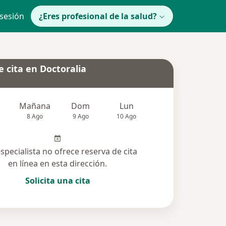
 sesión
¿Eres profesional de la salud?
 cita en Doctoralia
Mañana
Dom
Lun
Mar
Mié
8 Ago
9 Ago
10 Ago
11 Ago
12 Ag
especialista no ofrece reserva de cita
en línea en esta dirección.
Solicita una cita