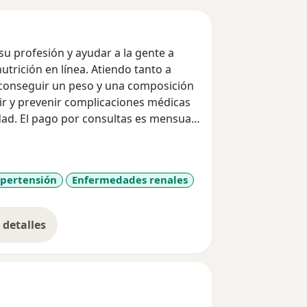
u profesión y ayudar a la gente a
utrición en línea. Atiendo tanto a
conseguir un peso y una composición
ir y prevenir complicaciones médicas
idad. El pago por consultas es mensual
limenticios y educación nutricional
io de chat, llamadas o videollamadas
ipertensión
Enfermedades renales
detalles
bre la experiencia