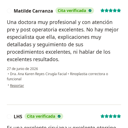
Matilde Carranza
Cita verificada
M
Una doctora muy profesional y con atención
pre y post operatoria excelentes. No hay mejor
especialista que ella, explicaciones muy
detalladas y seguimiento de sus
procedimientos excelentes, ni hablar de los
excelentes resultados.
27 de junio de 2026
•
Dra. Ana Karen Reyes Cirugía Facial
•
Rinoplastia correctora o
funcional
en opinión del usuario Matilde Carranza
•
Reportar
LHS
Cita verificada
L
Es una excelente cirujana y excelente otorrino,