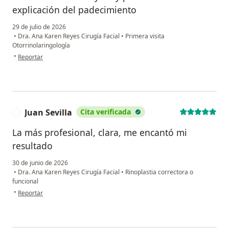
explicación del padecimiento
29 de julio de 2026
•
Dra. Ana Karen Reyes Cirugía Facial
•
Primera visita
Otorrinolaringología
en opinión del usuario Monica
•
Reportar
Juan Sevilla
Cita verificada
J
La más profesional, clara, me encantó mi
resultado
30 de junio de 2026
•
Dra. Ana Karen Reyes Cirugía Facial
•
Rinoplastia correctora o
funcional
en opinión del usuario Juan Sevilla
•
Reportar