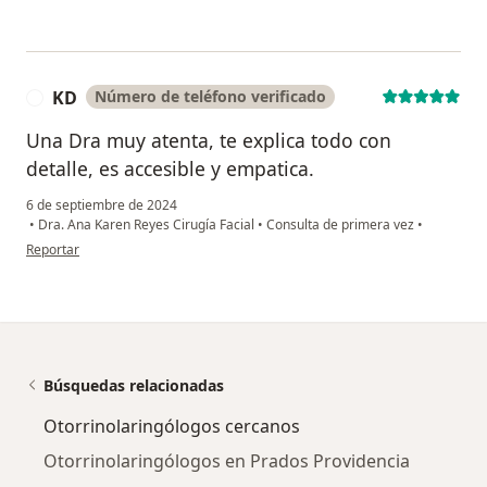
KD
Número de teléfono verificado
K
Una Dra muy atenta, te explica todo con
detalle, es accesible y empatica.
6 de septiembre de 2024
•
Dra. Ana Karen Reyes Cirugía Facial
•
Consulta de primera vez
•
en opinión del usuario KD
Reportar
Búsquedas relacionadas
Otorrinolaringólogos cercanos
Otorrinolaringólogos en Prados Providencia