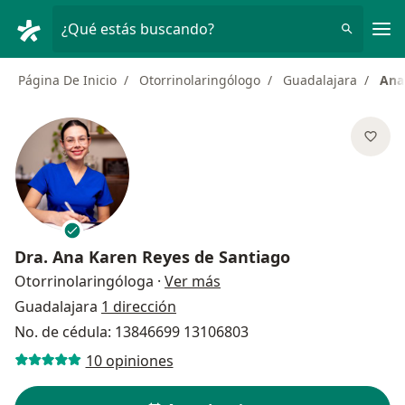
Men
¿Qué estás buscando?
Página De Inicio
Otorrinolaringólogo
Guadalajara
Ana
Dra.
Ana Karen Reyes de Santiago
sobre las especializaciones
Otorrinolaringóloga
·
Ver más
Guadalajara
1 dirección
No. de cédula: 13846699 13106803
10 opiniones