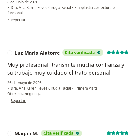
6 de junio de 2026
•
Dra. Ana Karen Reyes Cirugía Facial
•
Rinoplastia correctora o
funcional
en opinión del usuario Gabriel
•
Reportar
Luz María Alatorre
Cita verificada
L
Muy profesional, transmite mucha confianza y
su trabajo muy cuidado el trato personal
26 de mayo de 2026
•
Dra. Ana Karen Reyes Cirugía Facial
•
Primera visita
Otorrinolaringología
en opinión del usuario Luz María Alatorre
•
Reportar
Magali M.
Cita verificada
M