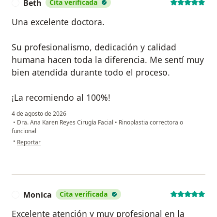
Beth
Cita verificada
B
Una excelente doctora.
Su profesionalismo, dedicación y calidad
humana hacen toda la diferencia. Me sentí muy
bien atendida durante todo el proceso.
¡La recomiendo al 100%! ‍
4 de agosto de 2026
•
Dra. Ana Karen Reyes Cirugía Facial
•
Rinoplastia correctora o
funcional
en opinión del usuario Beth
•
Reportar
Monica
Cita verificada
M
Excelente atención y muy profesional en la