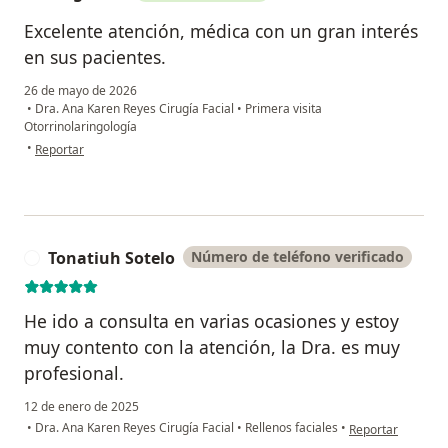
Excelente atención, médica con un gran interés
en sus pacientes.
26 de mayo de 2026
•
Dra. Ana Karen Reyes Cirugía Facial
•
Primera visita
Otorrinolaringología
en opinión del usuario Magali M.
•
Reportar
Tonatiuh Sotelo
Número de teléfono verificado
T
He ido a consulta en varias ocasiones y estoy
muy contento con la atención, la Dra. es muy
profesional.
12 de enero de 2025
en opinión del us
•
Dra. Ana Karen Reyes Cirugía Facial
•
Rellenos faciales
•
Reportar