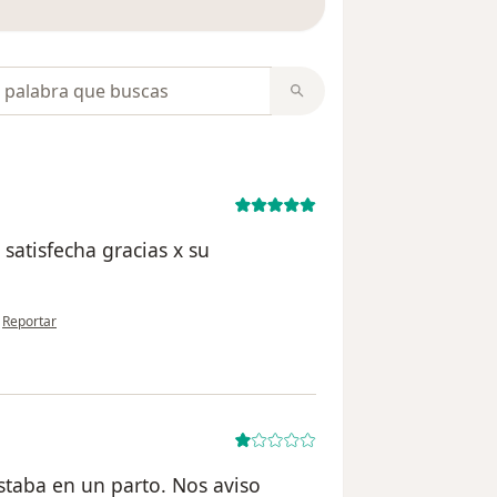
opiniones
 satisfecha gracias x su
en opinión del usuario Eli Monroy
•
Reportar
estaba en un parto. Nos aviso