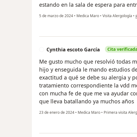
estando en la sala de espera para entr
e
5 de marzo de 2024
•
Medica Maro
•
Visita Alergología
•
Cynthia escoto García
Cita verificad
C
Me gusto mucho que resolvió todas mis
hijo y enseguida le mando estudios de
exactitud a qué se debe su alergia y 
tratamiento correspondiente la vdd m
con mucha fe de que me va ayudar con 
que lleva batallando ya muchos años
23 de enero de 2024
•
Medica Maro
•
Primera visita Aler