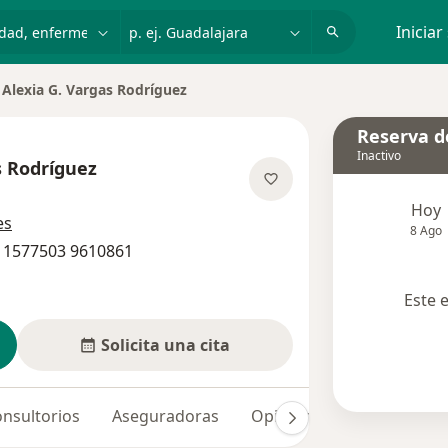
dad, enfermedad o nombre
p. ej. Guadalajara
Iniciar
Alexia G. Vargas Rodríguez
iar de ciudad
Reserva de
Inactivo
s Rodríguez
re las especializaciones
Hoy
es
8 Ago
 11577503 9610861
Este 
Solicita una cita
nsultorios
Aseguradoras
Opiniones (14)
Dudas 