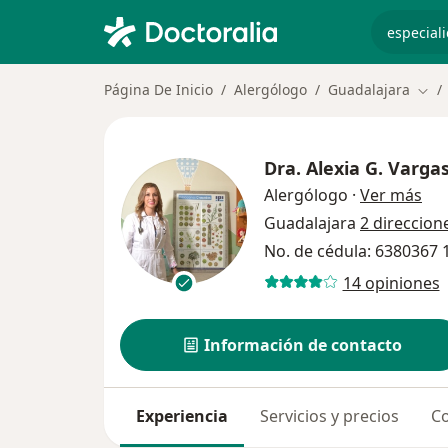
especiali
Página De Inicio
Alergólogo
Guadalajara
Camb
Dra.
Alexia G. Varga
sob
Alergólogo
·
Ver más
Guadalajara
2 direccion
No. de cédula: 6380367
14 opiniones
Información de contacto
Experiencia
Servicios y precios
Co