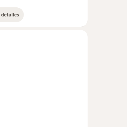
CAS
detalles
bre la experiencia
on dispositivos MULTI TEST II , el cual
dos, estandarizado para realizar el
 molestias y los resultados se