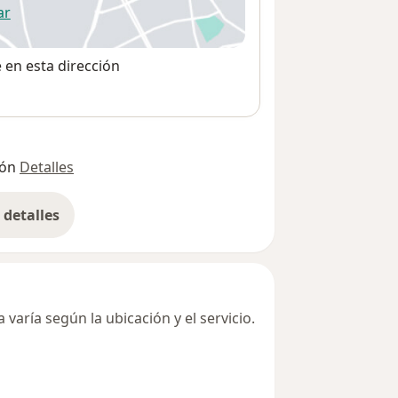
ar
 abre en una nueva pestaña
e en esta dirección
ión
Detalles
detalles
bre la dirección
varía según la ubicación y el servicio.