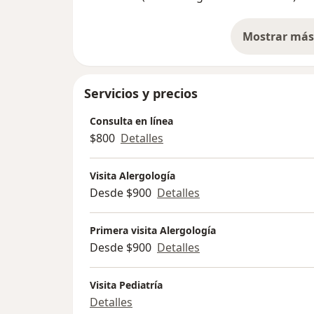
PRUEBAS CUTÁNEAS ALERGENO- ESPECÍFI
Mostrar más 
so
El estudio de pruebas de alergia se realiza c
es un dispositivo importado de Estados Uni
estudio alergológico, el cual causa mínimas
Servicios y precios
observan en los primeros 15 minutos.
Consulta en línea
$800
Detalles
Visita Alergología
Desde $900
Detalles
Primera visita Alergología
Desde $900
Detalles
Visita Pediatría
Detalles