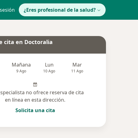
 sesión
¿Eres profesional de la salud?
 cita en Doctoralia
Mañana
Lun
Mar
Mié
Jue
9 Ago
10 Ago
11 Ago
12 Ago
13 Ag
especialista no ofrece reserva de cita
en línea en esta dirección.
Solicita una cita
solucionadas (10)