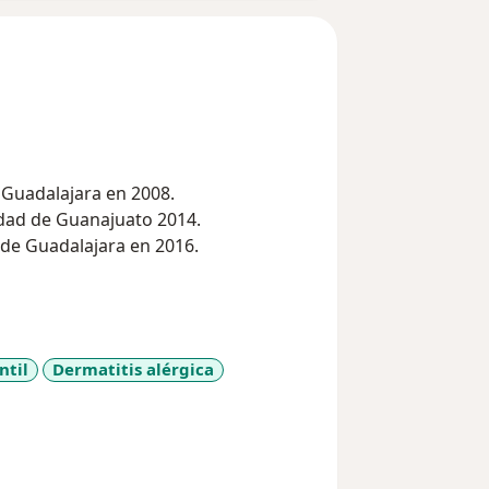
o Universidad de Guadalajara en 2008.
idad de Guanajuato 2014.
a Clínica Universidad de Guadalajara en 2016.
Moderna, Gdl, Jalisco.
ntil
Dermatitis alérgica
iseases
tificación en Pediatria A.C.
nmunología Clínica y Alergia
de Inmunología Clínica y Alergia