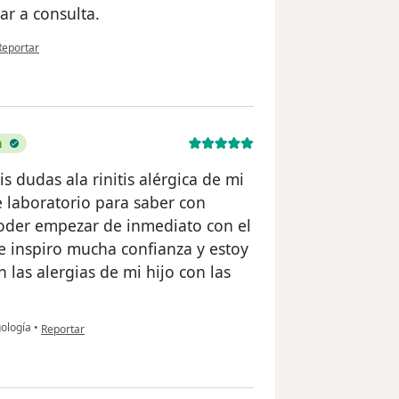
ar a consulta.
n opinión del usuario Vb
Reportar
a
 dudas ala rinitis alérgica de mi
 laboratorio para saber con
poder empezar de inmediato con el
e inspiro mucha confianza y estoy
las alergias de mi hijo con las
en opinión del usuario Cynthia escoto García
gología
•
Reportar