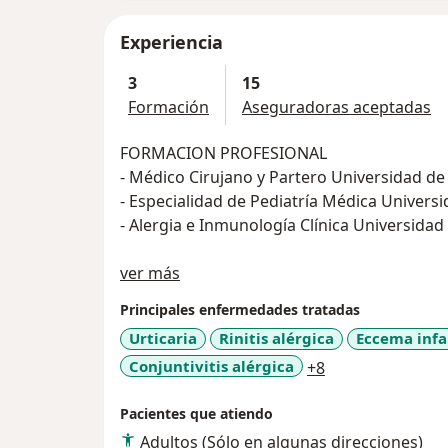
Experiencia
3
15
Formación
Aseguradoras aceptadas
FORMACION PROFESIONAL
- Médico Cirujano y Parter
- Especialidad de Pediatría Médica Univers
- Alergia e Inmunologí
Sobre mí
MEDICINA PRIVADA
ver más
- Médica MARO Calle: España 1854, Colonia 
Principales enfermedades tratadas
Urticaria
Rinitis alérgica
Eccema infa
CERTIFICACIONES
a11y_sr_more_d
Conjuntivitis alérgica
+8
- Certificada por el Consejo Mexicano de Cer
- Miembro activo del Colegio Mexicano de I
Pacientes que atiendo
A.C. CMICA
- Certificada por CONICA Consejo Nacional 
Adultos (Sólo en algunas direcciones)