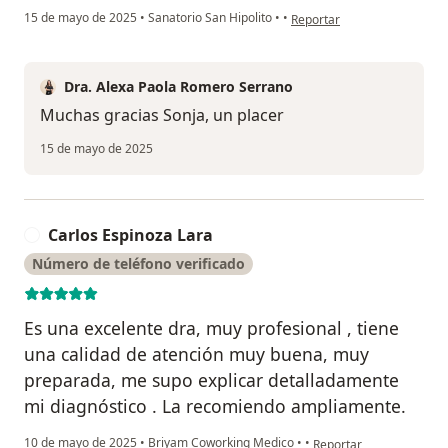
en opinión del usuario Sonja
15 de mayo de 2025
•
Sanatorio San Hipolito
•
•
Reportar
Dra. Alexa Paola Romero Serrano
Muchas gracias Sonja, un placer
15 de mayo de 2025
Carlos Espinoza Lara
C
Número de teléfono verificado
Es una excelente dra, muy profesional , tiene
una calidad de atención muy buena, muy
preparada, me supo explicar detalladamente
mi diagnóstico . La recomiendo ampliamente.
en opinión del usuario C
10 de mayo de 2025
•
Briyam Coworking Medico
•
•
Reportar