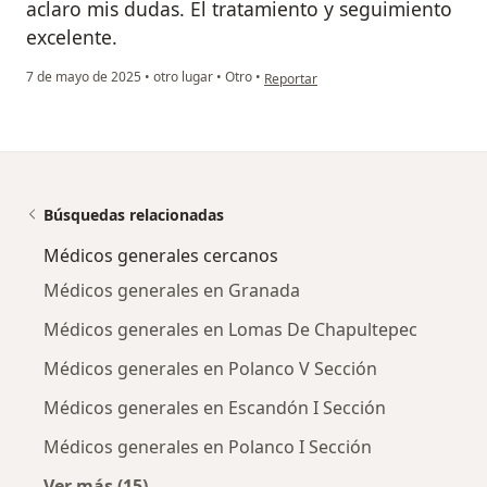
aclaro mis dudas. El tratamiento y seguimiento
excelente.
en opinión del usuario Alejandro R
7 de mayo de 2025
•
otro lugar
•
Otro
•
Reportar
Búsquedas relacionadas
Médicos generales cercanos
Médicos generales en Granada
Médicos generales en Lomas De Chapultepec
Médicos generales en Polanco V Sección
Médicos generales en Escandón I Sección
Médicos generales en Polanco I Sección
Ver más (15)