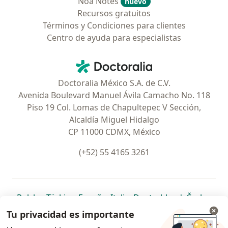
Noa Notes
nuevo
Recursos gratuitos
Términos y Condiciones para clientes
Centro de ayuda para especialistas
Contacto
Doctoralia - Página de inicio
Doctoralia México S.A. de C.V.
Avenida Boulevard Manuel Ávila Camacho No. 118
Piso 19 Col. Lomas de Chapultepec V Sección,
Alcaldía Miguel Hidalgo
CP 11000 CDMX, México
(+52) 55 4165 3261
se abre en una nueva pestaña
se abre en una nueva pestaña
se abre en una nueva pestaña
se abre en una nueva pes
se abre en 
se a
Polska
,
Türkiye
,
España
,
Italia
,
Deutschland
,
Česko
,
se abre en una nueva pestaña
se abre en una nueva pestaña
se abre en una nueva pestaña
se abre en una nueva p
se abre en 
se abr
Portugal
,
México
,
Chile
,
Brasil
,
Argentina
,
Perú
,
Tu privacidad es importante
se abre en una nueva pe
Colombia