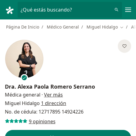
Men
¿Qué estás buscando?
Página De Inicio
Médico General
Miguel Hidalgo
Al
Cambiar
Dra.
Alexa Paola Romero Serrano
sobre las especializaciones
Médica general
·
Ver más
Miguel Hidalgo
1 dirección
No. de cédula: 12717895 14924226
9 opiniones