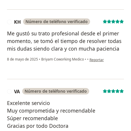
KH
Número de teléfono verificado
K
Me gustó su trato profesional desde el primer
momento, se tomó el tiempo de resolver todas
mis dudas siendo clara y con mucha paciencia
en opinión del usuario KH
8 de mayo de 2025
•
Briyam Coworking Medico
•
•
Reportar
VA
Número de teléfono verificado
V
Excelente servicio
Muy comprometida y recomendable
Súper recomendable
Gracias por todo Doctora