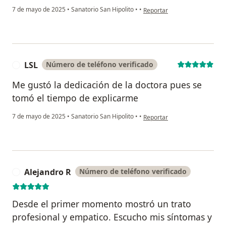
en opinión del usuario VA
7 de mayo de 2025
•
Sanatorio San Hipolito
•
•
Reportar
LSL
Número de teléfono verificado
L
Me gustó la dedicación de la doctora pues se
tomó el tiempo de explicarme
en opinión del usuario LSL
7 de mayo de 2025
•
Sanatorio San Hipolito
•
•
Reportar
Alejandro R
Número de teléfono verificado
A
Desde el primer momento mostró un trato
profesional y empatico. Escucho mis síntomas y