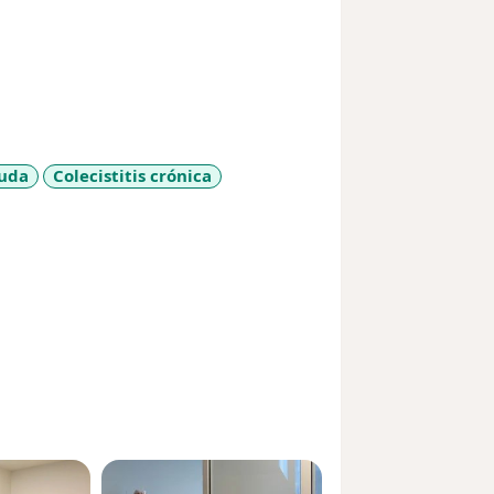
guda
Colecistitis crónica
es