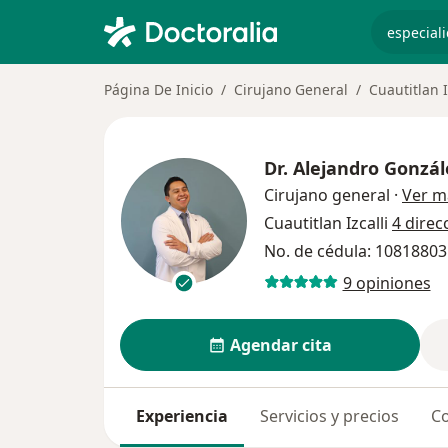
especiali
Página De Inicio
Cirujano General
Cuautitlan I
Dr.
Alejandro Gonzál
Cirujano general
·
Ver m
Cuautitlan Izcalli
4 direc
No. de cédula: 1081880
9 opiniones
Agendar cita
Experiencia
Servicios y precios
Co