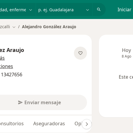
dad, enfermedad o nombre
p. ej. Guadalajara
Iniciar
zcalli
Alejandro González Araujo
Cambiar de ciudad
ez Araujo
Hoy
8 Ago
sobre las especializaciones
ás
ciones
3 13427656
Este c
Enviar mensaje
nsultorios
Aseguradoras
Opiniones (9)