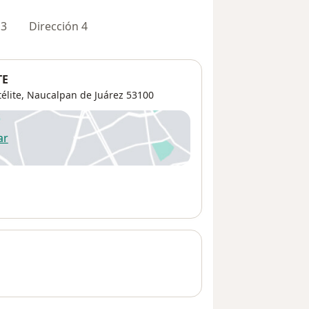
 3
Dirección 4
TE
élite
,
Naucalpan de Juárez
53100
ar
 abre en una nueva pestaña