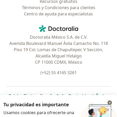
Recursos gratuitos
Términos y Condiciones para clientes
Centro de ayuda para especialistas
Contacto
Doctoralia - Página de inicio
Doctoralia México S.A. de C.V.
Avenida Boulevard Manuel Ávila Camacho No. 118
Piso 19 Col. Lomas de Chapultepec V Sección,
Alcaldía Miguel Hidalgo
CP 11000 CDMX, México
(+52) 55 4165 3261
se abre en una nueva pestaña
se abre en una nueva pestaña
se abre en una nueva pestaña
se abre en una nueva pes
se abre en 
se a
Polska
,
Türkiye
,
España
,
Italia
,
Deutschland
,
Česko
,
se abre en una nueva pestaña
se abre en una nueva pestaña
se abre en una nueva pestaña
se abre en una nueva p
se abre en 
se abr
Portugal
,
México
,
Chile
,
Brasil
,
Argentina
,
Perú
,
Tu privacidad es importante
se abre en una nueva pe
Colombia
Usamos cookies para ofrecerte una