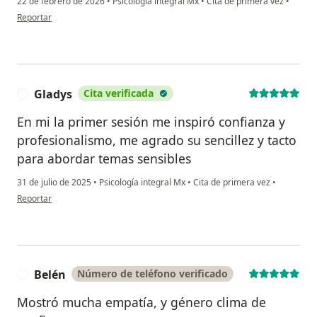
22 de febrero de 2026
•
Psicología integral Mx
•
Cita de primera vez
•
en opinión del usuario Angélica Ma. Gonzalez
Reportar
Gladys
Cita verificada
G
En mi la primer sesión me inspiró confianza y
profesionalismo, me agrado su sencillez y tacto
para abordar temas sensibles
31 de julio de 2025
•
Psicología integral Mx
•
Cita de primera vez
•
en opinión del usuario Gladys
Reportar
Belén
Número de teléfono verificado
B
Mostró mucha empatía, y género clima de