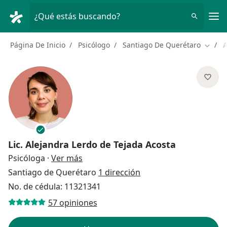
Men
¿Qué estás buscando?
Página De Inicio
Psicólogo
Santiago De Querétaro
A
Cambia
Lic.
Alejandra Lerdo de Tejada Acosta
sobre las especializaciones
Psicóloga
·
Ver más
Santiago de Querétaro
1 dirección
No. de cédula: 11321341
57 opiniones