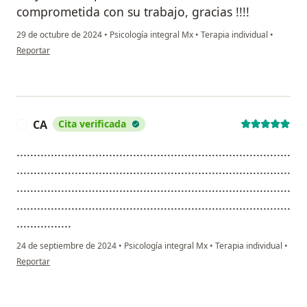
comprometida con su trabajo, gracias !!!!
29 de octubre de 2024
•
Psicología integral Mx
•
Terapia individual
•
en opinión del usuario Mvz
Reportar
CA
Cita verificada
C
................................................................................
................................................................................
................................................................................
................................................................................
................
24 de septiembre de 2024
•
Psicología integral Mx
•
Terapia individual
•
en opinión del usuario CA
Reportar