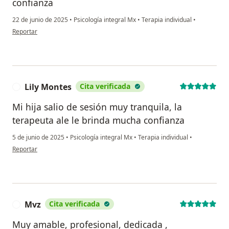
confianza
22 de junio de 2025
•
Psicología integral Mx
•
Terapia individual
•
en opinión del usuario Belén
Reportar
Lily Montes
Cita verificada
L
Mi hija salio de sesión muy tranquila, la
terapeuta ale le brinda mucha confianza
5 de junio de 2025
•
Psicología integral Mx
•
Terapia individual
•
en opinión del usuario Lily Montes
Reportar
Mvz
Cita verificada
M
Muy amable, profesional, dedicada ,