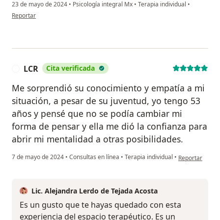
23 de mayo de 2024
•
Psicología integral Mx
•
Terapia individual
•
en opinión del usuario Mariam
Reportar
LCR
Cita verificada
L
Me sorprendió su conocimiento y empatía a mi
situación, a pesar de su juventud, yo tengo 53
años y pensé que no se podía cambiar mi
forma de pensar y ella me dió la confianza para
abrir mi mentalidad a otras posibilidades.
en opinión del 
7 de mayo de 2024
•
Consultas en línea
•
Terapia individual
•
Reportar
Lic. Alejandra Lerdo de Tejada Acosta
Es un gusto que te hayas quedado con esta
experiencia del espacio terapéutico. Es un