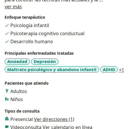
Sobre mí
última tecnología en el área de la psicología y
ver más
el desarrollo humano.
Enfoque terapéutico
Psicología infantil
Puedes sentir la tranquilidad de que tu salud
Psicoterapia cognitivo conductual
estará en manos expertas. ¡Será un gusto
atenderte!
Desarrollo humano
Principales enfermedades tratadas
Ansiedad
Depresión
a1
Maltrato psicológico y abandono infantil
ADHD
+1
Pacientes que atiendo
Adultos
Niños
Tipos de consulta
Presencial
Ver direcciones (1)
Videoconsulta
Ver calendario en línea