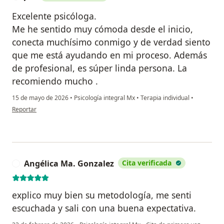
Excelente psicóloga.
Me he sentido muy cómoda desde el inicio,
conecta muchísimo conmigo y de verdad siento
que me está ayudando en mi proceso. Además
de profesional, es súper linda persona. La
recomiendo mucho .
15 de mayo de 2026
•
Psicología integral Mx
•
Terapia individual
•
en opinión del usuario J.M
Reportar
Angélica Ma. Gonzalez
Cita verificada
A
explico muy bien su metodología, me senti
escuchada y sali con una buena expectativa.