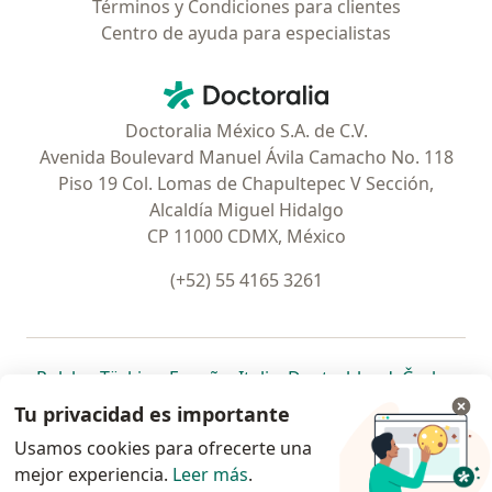
Términos y Condiciones para clientes
Centro de ayuda para especialistas
Contacto
Doctoralia - Página de inicio
Doctoralia México S.A. de C.V.
Avenida Boulevard Manuel Ávila Camacho No. 118
Piso 19 Col. Lomas de Chapultepec V Sección,
Alcaldía Miguel Hidalgo
CP 11000 CDMX, México
(+52) 55 4165 3261
se abre en una nueva pestaña
se abre en una nueva pestaña
se abre en una nueva pestaña
se abre en una nueva pes
se abre en 
se a
Polska
,
Türkiye
,
España
,
Italia
,
Deutschland
,
Česko
,
se abre en una nueva pestaña
se abre en una nueva pestaña
se abre en una nueva pestaña
se abre en una nueva p
se abre en 
se abr
Portugal
,
México
,
Chile
,
Brasil
,
Argentina
,
Perú
,
Tu privacidad es importante
se abre en una nueva pe
Colombia
Usamos cookies para ofrecerte una
mejor experiencia.
www.doctoralia.com.mx © 2026 - Encuentra tu
Leer más
.