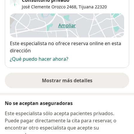
Consultorio privado
José Clemente Orozco 2468,
Tijuana
22320
Ampliar
se abre en una nueva pestañ
Disponibilidad
Este especialista no ofrece reserva online en esta
dirección
¿Qué puedo hacer ahora?
Mostrar más detalles
sobre la dirección
No se aceptan aseguradoras
Este especialista sólo acepta pacientes privados.
Puede pagar directamente la cita para reservar, o
encontrar otro especialista que acepte su