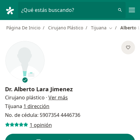
Men
¿Qué estás buscando?
Página De Inicio
Cirujano Plástico
Tijuana
Alberto 
Cambiar de ci
Dr.
Alberto Lara Jimenez
sobre las especializaciones
Cirujano plástico
·
Ver más
Tijuana
1 dirección
No. de cédula: 5907354 4446736
1 opinión