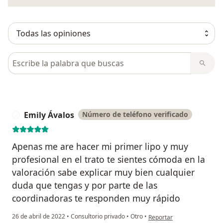
Busca en opiniones
Emily Ávalos
Número de teléfono verificado
E
Apenas me are hacer mi primer lipo y muy
profesional en el trato te sientes cómoda en la
valoración sabe explicar muy bien cualquier
duda que tengas y por parte de las
coordinadoras te responden muy rápido
en opinión del usuario Emi
26 de abril de 2022
•
Consultorio privado
•
Otro
•
Reportar