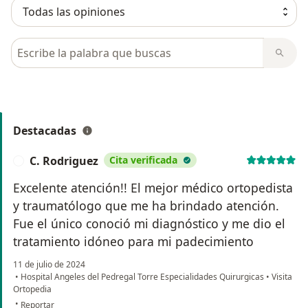
Busca en opiniones
Destacadas
C. Rodriguez
Cita verificada
C
Excelente atención!! El mejor médico ortopedista
y traumatólogo que me ha brindado atención.
Fue el único conoció mi diagnóstico y me dio el
tratamiento idóneo para mi padecimiento
11 de julio de 2024
•
Hospital Angeles del Pedregal Torre Especialidades Quirurgicas
•
Visita
Ortopedia
en opinión del usuario C. Rodriguez
•
Reportar