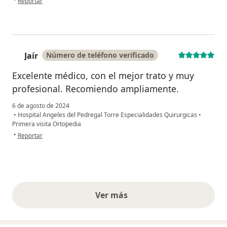
Reportar
Jaír
Número de teléfono verificado
J
Excelente médico, con el mejor trato y muy
profesional. Recomiendo ampliamente.
6 de agosto de 2024
•
Hospital Angeles del Pedregal Torre Especialidades Quirurgicas
•
Primera visita Ortopedia
en opinión del usuario Jaír
•
Reportar
Ver más
opiniones anteriores