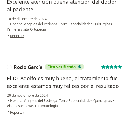
Excelente atención buena atención del doctor
al paciente
10 de diciembre de 2024
•
Hospital Angeles del Pedregal Torre Especialidades Quirurgicas
•
Primera visita Ortopedia
en opinión del usuario Alfonso Rangel
•
Reportar
Rocio García
Cita verificada
R
El Dr. Adolfo es muy bueno, el tratamiento fue
excelente estamos muy felices por el resultado
20 de noviembre de 2024
•
Hospital Angeles del Pedregal Torre Especialidades Quirurgicas
•
Visitas sucesivas Traumatología
en opinión del usuario Rocio García
•
Reportar