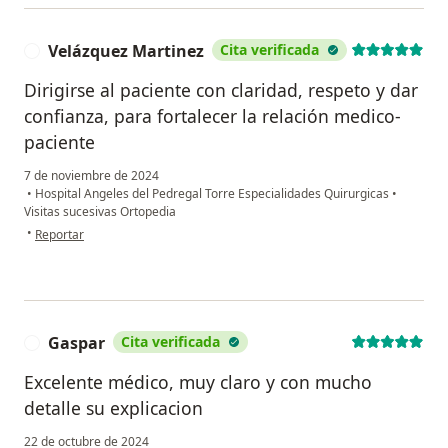
Velázquez Martinez
Cita verificada
V
Dirigirse al paciente con claridad, respeto y dar
confianza, para fortalecer la relación medico-
paciente
7 de noviembre de 2024
•
Hospital Angeles del Pedregal Torre Especialidades Quirurgicas
•
Visitas sucesivas Ortopedia
en opinión del usuario Velázquez Martinez
•
Reportar
Gaspar
Cita verificada
G
Excelente médico, muy claro y con mucho
detalle su explicacion
22 de octubre de 2024