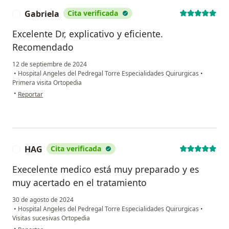
Gabriela
Cita verificada
G
Excelente Dr, explicativo y eficiente.
Recomendado
12 de septiembre de 2024
•
Hospital Angeles del Pedregal Torre Especialidades Quirurgicas
•
Primera visita Ortopedia
en opinión del usuario Gabriela
•
Reportar
HAG
Cita verificada
H
Execelente medico está muy preparado y es
muy acertado en el tratamiento
30 de agosto de 2024
•
Hospital Angeles del Pedregal Torre Especialidades Quirurgicas
•
Visitas sucesivas Ortopedia
en opinión del usuario HAG
•