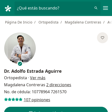
Men
¿Qué estás buscando?
Página De Inicio
Ortopedista
Magdalena Contreras
Ad
Dr.
Adolfo Estrada Aguirre
sobre las especializaciones
Ortopedista
·
Ver más
Magdalena Contreras
2 direcciones
No. de cédula: 10778964 7261570
107 opiniones