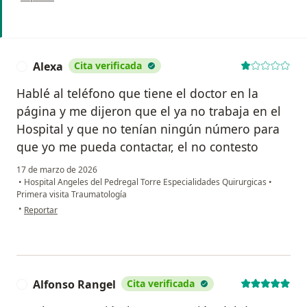
Alexa
Cita verificada
A
Hablé al teléfono que tiene el doctor en la
página y me dijeron que el ya no trabaja en el
Hospital y que no tenían ningún número para
que yo me pueda contactar, el no contesto
17 de marzo de 2026
•
Hospital Angeles del Pedregal Torre Especialidades Quirurgicas
•
Primera visita Traumatología
en opinión del usuario Alexa
•
Reportar
Alfonso Rangel
Cita verificada
A