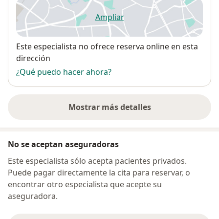
Ampliar
se abre en una nueva pestañ
Disponibilidad
Este especialista no ofrece reserva online en esta
dirección
¿Qué puedo hacer ahora?
Mostrar más detalles
sobre la dirección
No se aceptan aseguradoras
Este especialista sólo acepta pacientes privados.
Puede pagar directamente la cita para reservar, o
encontrar otro especialista que acepte su
aseguradora.