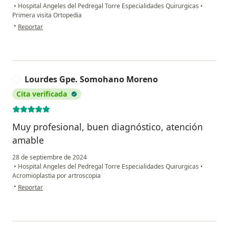
•
Hospital Angeles del Pedregal Torre Especialidades Quirurgicas
•
Primera visita Ortopedia
en opinión del usuario Gaspar
•
Reportar
Lourdes Gpe. Somohano Moreno
L
Cita verificada
Muy profesional, buen diagnóstico, atención
amable
28 de septiembre de 2024
•
Hospital Angeles del Pedregal Torre Especialidades Quirurgicas
•
Acromioplastia por artroscopia
en opinión del usuario Lourdes Gpe. Somohano Moreno
•
Reportar