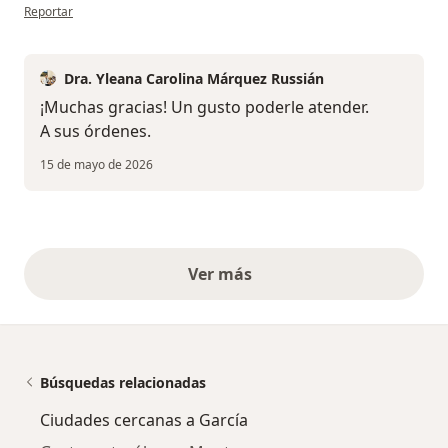
en opinión del usuario Montse
Reportar
Dra. Yleana Carolina Márquez Russián
¡Muchas gracias! Un gusto poderle atender.
A sus órdenes.
15 de mayo de 2026
Ver más
opiniones anteriores
Búsquedas relacionadas
Ciudades cercanas a García