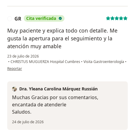
GR
Cita verificada
G
Muy paciente y explica todo con detalle. Me
gusta la apertura para el seguimiento y la
atención muy amable
23 de julio de 2026
•
CHRISTUS MUGUERZA Hospital Cumbres
•
Visita Gastroenterología
•
en opinión del usuario GR
Reportar
Dra. Yleana Carolina Márquez Russián
Muchas Gracias por sus comentarios,
encantada de atenderle
Saludos.
24 de julio de 2026