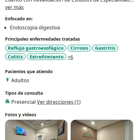
Sobre mí
por la UDEM desde el año 2018.
ver más
Certificada ante el Consejo Mexicano de
Enfocado en:
Gastroenterología.
Endoscopia digestiva
Dispuesta a brindarle la mejor atención y será un
placer recibirlos en mi consultorio.
Principales enfermedades tratadas
Reflujo gastroesofágico
Cirrosis
Gastritis
a11y_sr_more_diseases
Colitis
Estreñimiento
+6
Pacientes que atiendo
Adultos
Tipos de consulta
Presencial
Ver direcciones (1)
Fotos y videos