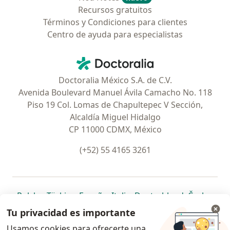
Recursos gratuitos
Términos y Condiciones para clientes
Centro de ayuda para especialistas
Contacto
Doctoralia - Página de inicio
Doctoralia México S.A. de C.V.
Avenida Boulevard Manuel Ávila Camacho No. 118
Piso 19 Col. Lomas de Chapultepec V Sección,
Alcaldía Miguel Hidalgo
CP 11000 CDMX, México
(+52) 55 4165 3261
se abre en una nueva pestaña
se abre en una nueva pestaña
se abre en una nueva pestaña
se abre en una nueva pes
se abre en 
se a
Polska
,
Türkiye
,
España
,
Italia
,
Deutschland
,
Česko
,
se abre en una nueva pestaña
se abre en una nueva pestaña
se abre en una nueva pestaña
se abre en una nueva p
se abre en 
se abr
Portugal
,
México
,
Chile
,
Brasil
,
Argentina
,
Perú
,
Tu privacidad es importante
se abre en una nueva pe
Colombia
Usamos cookies para ofrecerte una