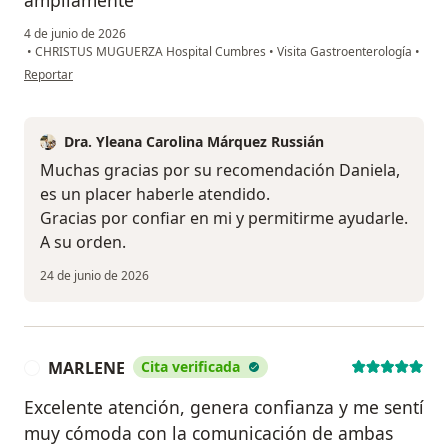
ampliamente
4 de junio de 2026
•
CHRISTUS MUGUERZA Hospital Cumbres
•
Visita Gastroenterología
•
en opinión del usuario Daniela
Reportar
Dra. Yleana Carolina Márquez Russián
Muchas gracias por su recomendación Daniela,
es un placer haberle atendido.
Gracias por confiar en mi y permitirme ayudarle.
A su orden.
24 de junio de 2026
MARLENE
Cita verificada
M
Excelente atención, genera confianza y me sentí
muy cómoda con la comunicación de ambas