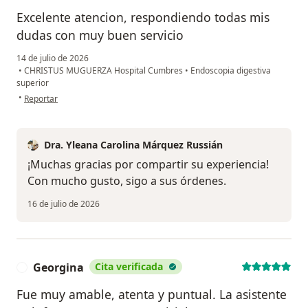
Excelente atencion, respondiendo todas mis
dudas con muy buen servicio
14 de julio de 2026
•
CHRISTUS MUGUERZA Hospital Cumbres
•
Endoscopia digestiva
superior
en opinión del usuario Sg
•
Reportar
Dra. Yleana Carolina Márquez Russián
¡Muchas gracias por compartir su experiencia!
Con mucho gusto, sigo a sus órdenes.
16 de julio de 2026
Georgina
Cita verificada
G
Fue muy amable, atenta y puntual. La asistente