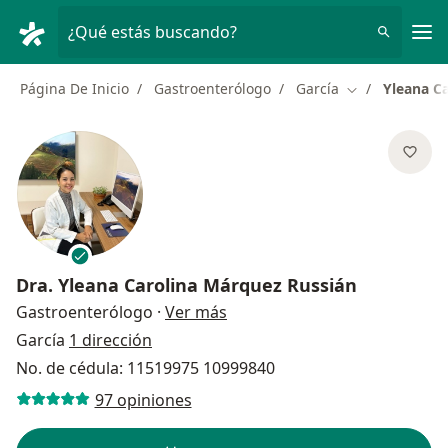
Men
¿Qué estás buscando?
Página De Inicio
Gastroenterólogo
García
Yleana C
Cambiar de ci
Dra.
Yleana Carolina Márquez Russián
sobre las especializaciones
Gastroenterólogo
·
Ver más
García
1 dirección
No. de cédula: 11519975 10999840
97 opiniones