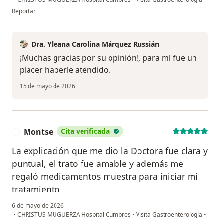
en opinión del usuario JC
Reportar
Dra. Yleana Carolina Márquez Russián
¡Muchas gracias por su opinión!, para mí fue un
placer haberle atendido.
15 de mayo de 2026
Montse
Cita verificada
M
La explicación que me dio la Doctora fue clara y
puntual, el trato fue amable y además me
regaló medicamentos muestra para iniciar mi
tratamiento.
6 de mayo de 2026
•
CHRISTUS MUGUERZA Hospital Cumbres
•
Visita Gastroenterología
•