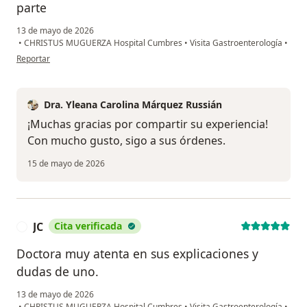
parte
13 de mayo de 2026
•
CHRISTUS MUGUERZA Hospital Cumbres
•
Visita Gastroenterología
•
en opinión del usuario MARLENE
Reportar
Dra. Yleana Carolina Márquez Russián
¡Muchas gracias por compartir su experiencia!
Con mucho gusto, sigo a sus órdenes.
15 de mayo de 2026
JC
Cita verificada
J
Doctora muy atenta en sus explicaciones y
dudas de uno.
13 de mayo de 2026
•
CHRISTUS MUGUERZA Hospital Cumbres
•
Visita Gastroenterología
•