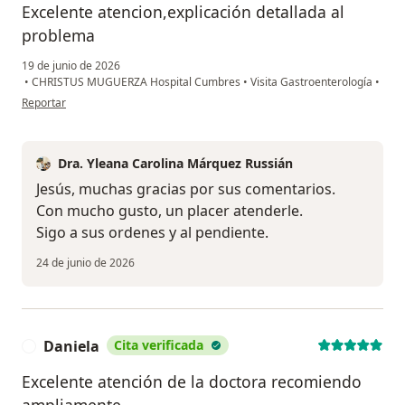
Excelente atencion,explicación detallada al
problema
19 de junio de 2026
•
CHRISTUS MUGUERZA Hospital Cumbres
•
Visita Gastroenterología
•
en opinión del usuario Jesus
Reportar
Dra. Yleana Carolina Márquez Russián
Jesús, muchas gracias por sus comentarios.
Con mucho gusto, un placer atenderle.
Sigo a sus ordenes y al pendiente.
24 de junio de 2026
Daniela
Cita verificada
D
Excelente atención de la doctora recomiendo