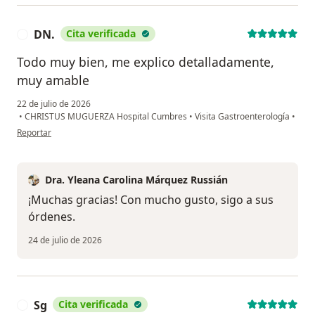
DN.
Cita verificada
D
Todo muy bien, me explico detalladamente,
muy amable
22 de julio de 2026
•
CHRISTUS MUGUERZA Hospital Cumbres
•
Visita Gastroenterología
•
en opinión del usuario DN.
Reportar
Dra. Yleana Carolina Márquez Russián
¡Muchas gracias! Con mucho gusto, sigo a sus
órdenes.
24 de julio de 2026
Sg
Cita verificada
S