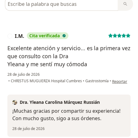
Busca en opiniones
I.M.
Cita verificada
I
Excelente atención y servicio... es la primera vez
que consulto con la Dra
Yleana y me sentí muy cómoda
28 de julio de 2026
en opinión del 
•
CHRISTUS MUGUERZA Hospital Cumbres
•
Gastrostomía
•
Reportar
Dra. Yleana Carolina Márquez Russián
¡Muchas gracias por compartir su experiencia!
Con mucho gusto, sigo a sus órdenes.
28 de julio de 2026