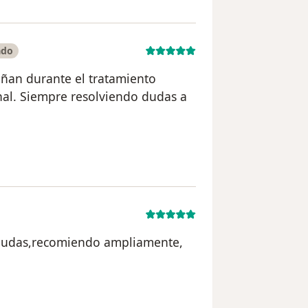
ado
ñan durante el tratamiento
nal. Siempre resolviendo dudas a
uario I. Jiménez
 dudas,recomiendo ampliamente,
uario Yaz