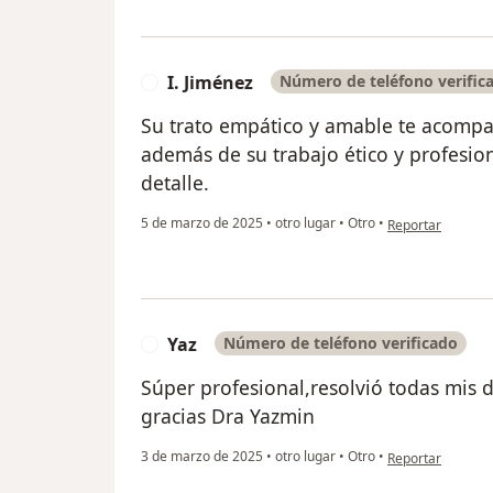
I. Jiménez
Número de teléfono verific
I
Su trato empático y amable te acompa
además de su trabajo ético y profesio
detalle.
en opinión del us
5 de marzo de 2025
•
otro lugar
•
Otro
•
Reportar
Yaz
Número de teléfono verificado
Y
Súper profesional,resolvió todas mis
gracias Dra Yazmin
en opinión del us
3 de marzo de 2025
•
otro lugar
•
Otro
•
Reportar