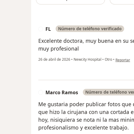
FL
Número de teléfono verificado
F
Excelente doctora, muy buena en su s
muy profesional
en opinión 
26 de abril de 2026
•
Newcity Hospital
•
Otro
•
Reportar
Marco Ramos
Número de teléfono ver
M
Me gustaria poder publicar fotos que 
que hizo la cirujana con una cortada e
hoy, nisiquiera se nota ni la mas minim
profesionalismo y excelente trabajo.