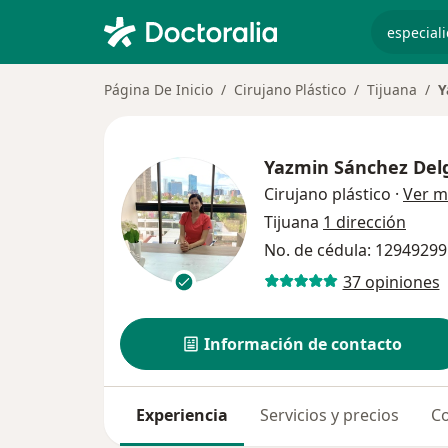
especiali
Página De Inicio
Cirujano Plástico
Tijuana
Y
Yazmin Sánchez Del
Cirujano plástico
·
Ver m
Tijuana
1 dirección
No. de cédula: 12949299
37 opiniones
Información de contacto
Experiencia
Servicios y precios
Co