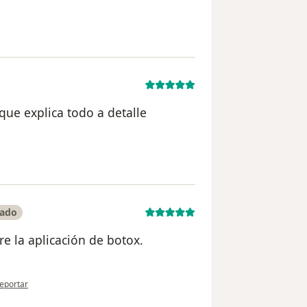
uario Marco Ramos
que explica todo a detalle
n del usuario Adriana
cado
e la aplicación de botox.
n opinión del usuario Elisa Pérez
eportar