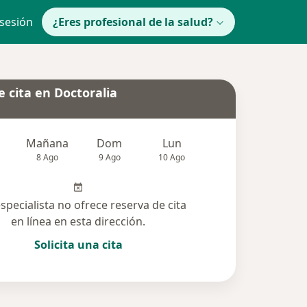
 sesión
¿Eres profesional de la salud?
 cita en Doctoralia
Mañana
Dom
Lun
Mar
Mié
8 Ago
9 Ago
10 Ago
11 Ago
12 Ag
especialista no ofrece reserva de cita
en línea en esta dirección.
Solicita una cita