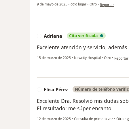
en opinión del us
9 de mayo de 2025
•
otro lugar
•
Otro
•
Reportar
Adriana
Cita verificada
A
Excelente atención y servicio, además 
en opinió
15 de marzo de 2025
•
Newcity Hospital
•
Otro
•
Reportar
Elisa Pérez
Número de teléfono verifi
E
Excelente Dra. Resolvió mis dudas sobr
El resultado: me súper encanto
e
12 de marzo de 2025
•
Consulta de primera vez
•
Otro
•
R