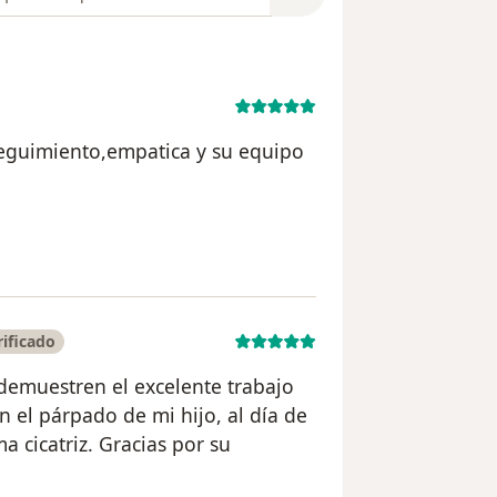
eguimiento,empatica y su equipo
del usuario FL
ificado
demuestren el excelente trabajo
n el párpado de mi hijo, al día de
a cicatriz. Gracias por su