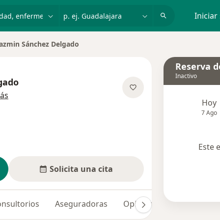
dad, enfermedad o nombre
p. ej. Guadalajara
Iniciar
azmin Sánchez Delgado
Reserva de
Inactivo
gado
sobre las especializaciones
ás
Hoy
7 Ago
Este 
Solicita una cita
nsultorios
Aseguradoras
Opiniones (37)