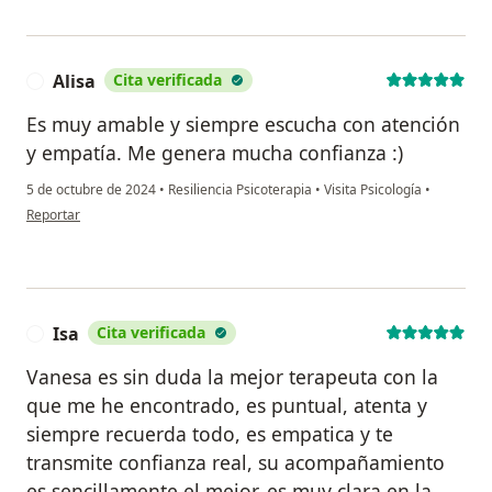
Alisa
Cita verificada
A
Es muy amable y siempre escucha con atención
y empatía. Me genera mucha confianza :)
5 de octubre de 2024
•
Resiliencia Psicoterapia
•
Visita Psicología
•
en opinión del usuario Alisa
Reportar
Isa
Cita verificada
I
Vanesa es sin duda la mejor terapeuta con la
que me he encontrado, es puntual, atenta y
siempre recuerda todo, es empatica y te
transmite confianza real, su acompañamiento
es sencillamente el mejor, es muy clara en la