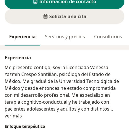
Información de contacto
Solicita una cita
Experiencia
Servicios y precios
Consultorios
Experiencia
Me presento contigo, soy la Licenciada Vanessa
Yazmín Crespo Santillán, psicóloga del Estado de
México. Me gradué de la Universidad Tecnológica de
México y desde entonces he estado comprometida
con mi desarrollo profesional. Me especializo en
terapia cognitivo-conductual y he trabajado con
pacientes adolescentes y adultos y con distintos
Sobre mí
problemas de salud mental. Me enfoco en
ver más
proporcionar un ambiente seguro y confidencial para
Enfoque terapéutico