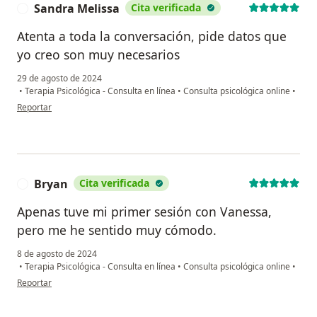
Sandra Melissa
Cita verificada
S
Atenta a toda la conversación, pide datos que
yo creo son muy necesarios
29 de agosto de 2024
•
Terapia Psicológica - Consulta en línea
•
Consulta psicológica online
•
en opinión del usuario Sandra Melissa
Reportar
Bryan
Cita verificada
B
Apenas tuve mi primer sesión con Vanessa,
pero me he sentido muy cómodo.
8 de agosto de 2024
•
Terapia Psicológica - Consulta en línea
•
Consulta psicológica online
•
en opinión del usuario Bryan
Reportar