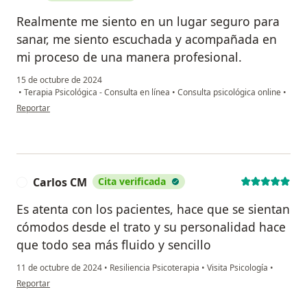
Realmente me siento en un lugar seguro para
sanar, me siento escuchada y acompañada en
mi proceso de una manera profesional.
15 de octubre de 2024
•
Terapia Psicológica - Consulta en línea
•
Consulta psicológica online
•
en opinión del usuario S
Reportar
Carlos CM
Cita verificada
C
Es atenta con los pacientes, hace que se sientan
cómodos desde el trato y su personalidad hace
que todo sea más fluido y sencillo
11 de octubre de 2024
•
Resiliencia Psicoterapia
•
Visita Psicología
•
en opinión del usuario Carlos CM
Reportar