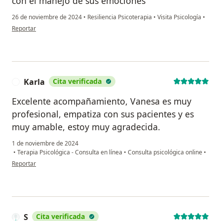
con el manejo de sus emociones
26 de noviembre de 2024
•
Resiliencia Psicoterapia
•
Visita Psicología
•
en opinión del usuario Karo
Reportar
Karla
Cita verificada
K
Excelente acompañamiento, Vanesa es muy
profesional, empatiza con sus pacientes y es
muy amable, estoy muy agradecida.
1 de noviembre de 2024
•
Terapia Psicológica - Consulta en línea
•
Consulta psicológica online
•
en opinión del usuario Karla
Reportar
S
Cita verificada