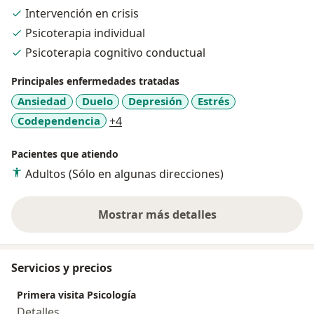
que mis pacientes se sientan cómodos al compartir
Intervención en crisis
sus preocupaciones y problemas. Estoy comprometida
Psicoterapia individual
con la mejora continua y, por eso, sigo participando en
cursos y capacitaciones para mejorar mis habilidades
Psicoterapia cognitivo conductual
y conocimientos en el campo de la psicología.
Principales enfermedades tratadas
Ansiedad
Duelo
Depresión
Estrés
a11y_sr_more_diseases
Codependencia
+4
Pacientes que atiendo
Adultos (Sólo en algunas direcciones)
Mostrar más detalles
sobre la experiencia
Servicios y precios
Primera visita Psicología
Detalles