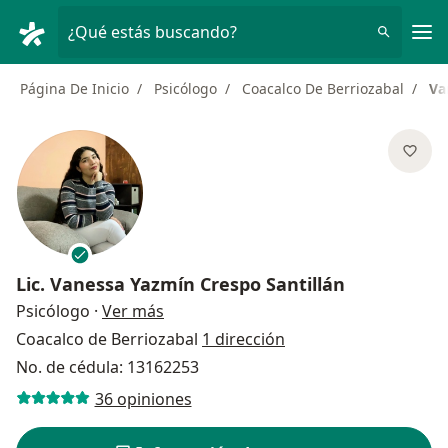
Men
¿Qué estás buscando?
Página De Inicio
Psicólogo
Coacalco De Berriozabal
Va
Lic.
Vanessa Yazmín Crespo Santillán
sobre las especializaciones
Psicólogo
·
Ver más
Coacalco de Berriozabal
1 dirección
No. de cédula: 13162253
36 opiniones