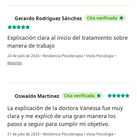
Gerardo Rodríguez Sánchez
Cita verificada
G
Explicación clara al inicio del tratamiento sobre
manera de trabajo
24 de julio de 2024
•
Resiliencia Psicoterapia
•
Visita Psicología
•
en opinión del usuario Gerardo Rodríguez Sánchez
Reportar
Oswaldo Martinez
Cita verificada
O
La explicación de la doctora Vanessa fue muy
clara y me explicó de una gran manera los
pasos a seguir para cumplir mi objetivo.
21 de julio de 2024
•
Resiliencia Psicoterapia
•
Visita Psicología
•