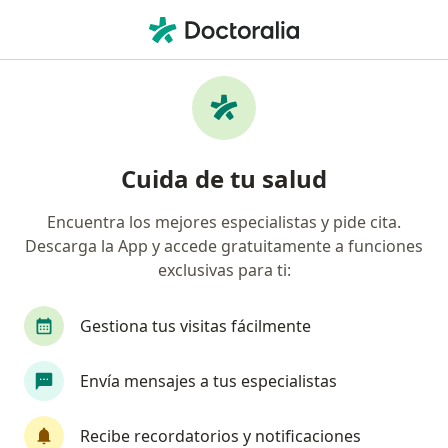
Men
Ultrasonido De Crecimiento Más Doppler 30-34 Semanas • Nezahualcóyotl, México
Filtros
• 1
Seguro
Mapa
Ultrasonido de crecimiento más doppler
Cuida de tu salud
(30-34 semanas) en Nezahualcóyotl: clínicas
y especialistas
Encuentra los mejores especialistas y pide cita.
Descarga la App y accede gratuitamente a funciones
exclusivas para ti:
Gestiona tus visitas fácilmente
Envía mensajes a tus especialistas
Dra. Olga Miryam Castillo Ramírez
Recibe recordatorios y notificaciones
·
Ver más
Ginecólogo