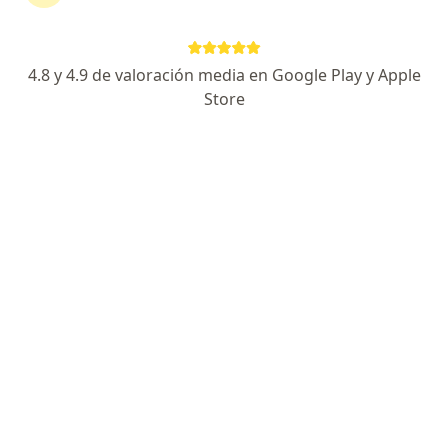
170 opiniones
Especialista de confianza
4.8 y 4.9 de valoración media en Google Play y Apple
Dirección
En línea
Store
Calzada Acoxpa 430, Tlalpan
•
Mapa
Hospital Ángeles Acoxpa, planta baja, consultorio 45
Ultrasonido de crecimiento más doppler (30-34 semanas)
$1,500
Este especialista no ofrece reserva de cita en línea en esta dirección.
Solicita una cita