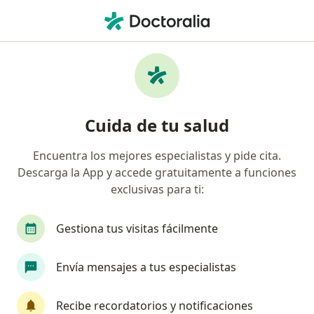
Men
Cita De Ortodoncia • Naucalpan de Juárez, México
Filtros
• 1
Seguro
Mapa
Cita de ortodoncia en Naucalpan de Juárez:
Cuida de tu salud
clínicas y especialistas
Encuentra los mejores especialistas y pide cita.
Descarga la App y accede gratuitamente a funciones
¿Qué especialidad estás buscando?
exclusivas para ti:
Dentista - Odontólogo
Ortodoncista
Impl
Gestiona tus visitas fácilmente
Envía mensajes a tus especialistas
Recibe recordatorios y notificaciones