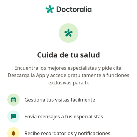
Men
Asesoría Psicológica Para Padres Online • San Luis Potosi, San Luis Potosí
Filtros
• 1
Mapa
Asesoría psicológica para padres online en
Cuida de tu salud
San Luis Potosi: clínicas y especialistas
Encuentra los mejores especialistas y pide cita.
Descarga la App y accede gratuitamente a funciones
¿Qué especialidad estás buscando?
exclusivas para ti:
Psicólogo
Gestiona tus visitas fácilmente
Envía mensajes a tus especialistas
Recibe recordatorios y notificaciones