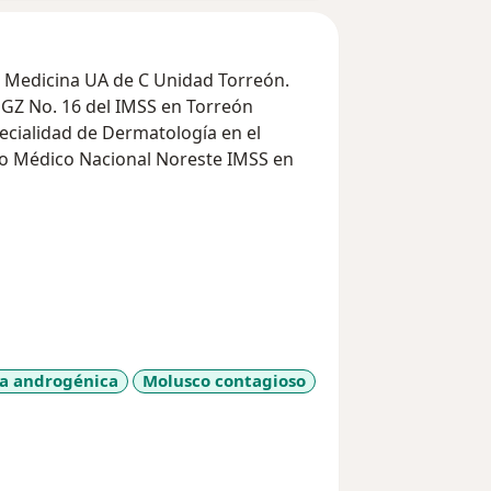
e Medicina UA de C Unidad Torreón.
HGZ No. 16 del IMSS en Torreón
ecialidad de Dermatología en el
tro Médico Nacional Noreste IMSS en
er en Tricología y Trasplante capilar,
ña.
ctica privada
ogia en la Universidad Juárez del
ia androgénica
Molusco contagioso