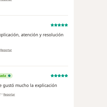
xplicación, atención y resolución
en opinión del usuario LS
•
Reportar
cada
e gustó mucho la explicación
en opinión del usuario Saira Isela Reyes Estrada
z
•
Reportar