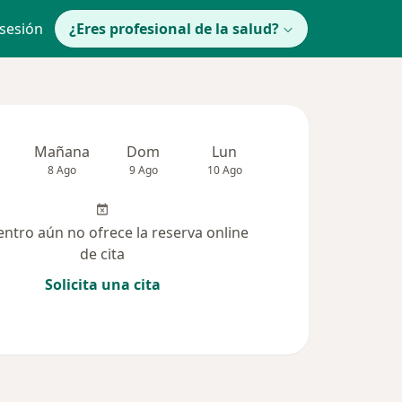
 sesión
¿Eres profesional de la salud?
Mañana
Dom
Lun
Mar
Mié
8 Ago
9 Ago
10 Ago
11 Ago
12 Ag
entro aún no ofrece la reserva online
de cita
Solicita una cita