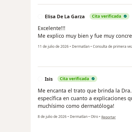
Elisa De La Garza
Cita verificada
E
Excelente!!!
Me explico muy bien y fue muy concre
11 de julio de 2026
•
Dermatlan
•
Consulta de primera ve
Isis
Cita verificada
I
Me encanta el trato que brinda la Dra.
específica en cuanto a explicaciones 
muchísimo como dermatóloga!
en opinión del usua
8 de julio de 2026
•
Dermatlan
•
Otro
•
Reportar