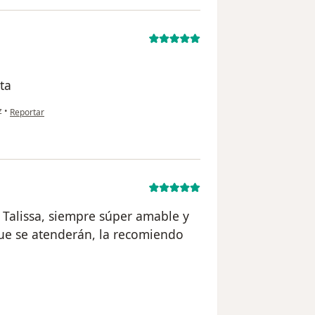
ta
en opinión del usuario Elisa De La Garza
z
•
Reportar
 Talissa, siempre súper amable y
que se atenderán, la recomiendo
rio Isis