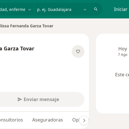
dad, enfermedad o nombre
p. ej. Guadalajara
Iniciar
alissa Fernanda Garza Tovar
r de ciudad
a Garza Tovar
Hoy
7 Ago
obre las especializaciones
Este c
s
Enviar mensaje
nsultorios
Aseguradoras
Opiniones (847)