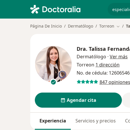
especiali
Página De Inicio
Dermatólogo
Torreon
T
Cambia
Dra.
Talissa Fernand
s
Dermatólogo
·
Ver más
Torreon
1 dirección
No. de cédula: 12606546
847 opinione
Agendar cita
Experiencia
Servicios y precios
Co