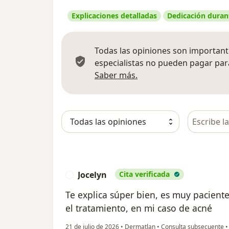
Explicaciones detalladas
Dedicación durant
Todas las opiniones son importante
especialistas no pueden pagar para
Más información sobre
Saber más.
Busca en 
Jocelyn
Cita verificada
J
Te explica súper bien, es muy pacien
el tratamiento, en mi caso de acné
21 de julio de 2026
•
Dermatlan
•
Consulta subsecuente