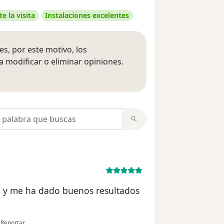
e la visita
Instalaciones excelentes
s, por este motivo, los
 modificar o eliminar opiniones.
 opiniones
opiniones
te y me ha dado buenos resultados
en opinión del usuario Jocelyn
•
Reportar