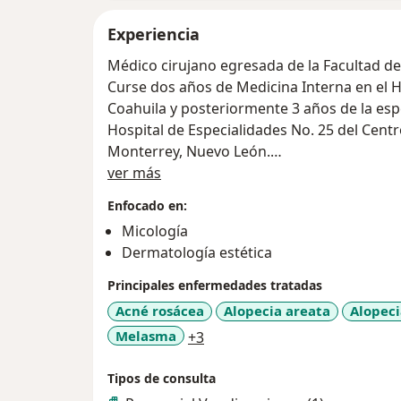
Experiencia
Médico cirujano egresada de la Facultad d
Curse dos años de Medicina Interna en el 
Coahuila y posteriormente 3 años de la esp
Hospital de Especialidades No. 25 del Cen
Monterrey, Nuevo León.
Sobre mí
Actualmente me encuentro cursando un Mást
ver más
avalado por la Universidad de Alcalá, Espa
Enfocado en:
Trabajo en Institución pública (IMSS) y prá
Micología
Profesora titular de la materia de Dermatol
Dermatología estética
Estado de Durango
Principales enfermedades tratadas
Acné rosácea
Alopecia areata
Alopec
a11y_sr_more_diseases
Melasma
+3
Tipos de consulta