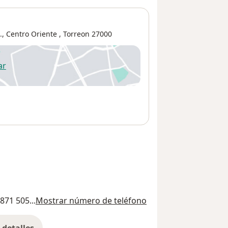
.,
Centro Oriente
,
Torreon
27000
ar
 abre en una nueva pestaña
871 505...
Mostrar número de teléfono