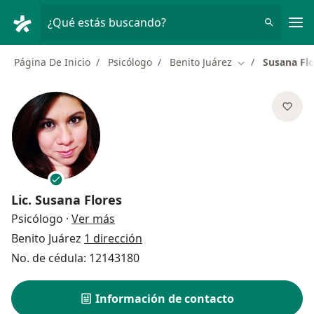
Men
¿Qué estás buscando?
Página De Inicio
Psicólogo
Benito Juárez
Susana Fl
Cambiar de ciu
Lic.
Susana Flores
sobre las especializaciones
Psicólogo
·
Ver más
Benito Juárez
1 dirección
No. de cédula: 12143180
Información de contacto