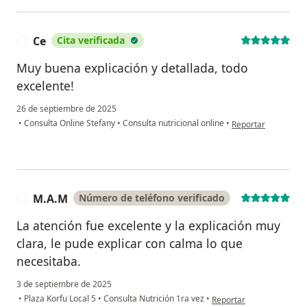
Ce
Cita verificada
C
Muy buena explicación y detallada, todo
excelente!
26 de septiembre de 2025
en opinión del usua
•
Consulta Online Stefany
•
Consulta nutricional online
•
Reportar
M.A.M
Número de teléfono verificado
M
La atención fue excelente y la explicación muy
clara, le pude explicar con calma lo que
necesitaba.
3 de septiembre de 2025
en opinión del usuario M
•
Plaza Korfu Local 5
•
Consulta Nutrición 1ra vez
•
Reportar