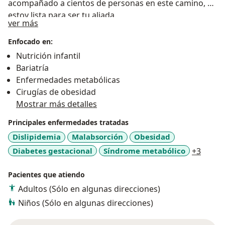
acompañado a cientos de personas en este camino, y
estoy lista para ser tu aliada.
Sobre mí
ver más
Enfocado en:
Nutrición infantil
Bariatría
Enfermedades metabólicas
Cirugías de obesidad
Mostrar más detalles
Principales enfermedades tratadas
Dislipidemia
Malabsorción
Obesidad
a11y_
Diabetes gestacional
Síndrome metabólico
+3
Pacientes que atiendo
Adultos (Sólo en algunas direcciones)
Niños (Sólo en algunas direcciones)