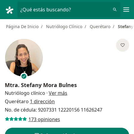
Men
¿Qué estás buscando?
Página De Inicio
Nutriólogo Clínico
Querétaro
Stefany
Mtra.
Stefany Mora Bulnes
sobre las especializaciones
Nutriólogo clínico
·
Ver más
Querétaro
1 dirección
No. de cédula: 9207331 12220156 11626247
173 opiniones