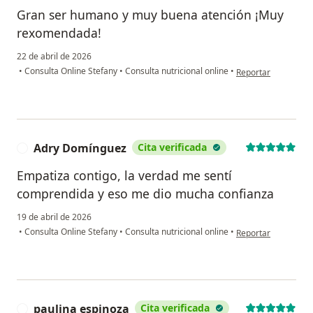
Gran ser humano y muy buena atención ¡Muy
rexomendada!
22 de abril de 2026
en opinión del usua
•
Consulta Online Stefany
•
Consulta nutricional online
•
Reportar
Adry Domínguez
Cita verificada
A
Empatiza contigo, la verdad me sentí
comprendida y eso me dio mucha confianza
19 de abril de 2026
en opinión del usu
•
Consulta Online Stefany
•
Consulta nutricional online
•
Reportar
paulina espinoza
Cita verificada
P