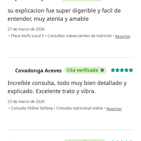
su explicacion fue super digerible y facil de
entender, muy atenta y amable
27 de marzo de 2026
en opinión del
•
Plaza Korfu Local 5
•
Consultas subsecuentes de nutrición
•
Reportar
Covadonga Aceves
Cita verificada
C
Increíble consulta, todo muy bien detallado y
explicado. Excelente trato y vibra.
23 de marzo de 2026
en opinión del usu
•
Consulta Online Stefany
•
Consulta nutricional online
•
Reportar