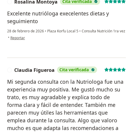
Rosalina Montoya
Cita verificada
R
Excelente nutrióloga execelentes dietas y
seguimiento
28 de febrero de 2026
•
Plaza Korfu Local 5
•
Consulta Nutrición 1ra vez
en opinión del usuario Rosalina Montoya
•
Reportar
Claudia Figueroa
Cita verificada
C
Mi segunda consulta con la Nutriologa fue una
experiencia muy positiva. Me gustó mucho su
trato, es muy agradable y explica todo de
forma clara y fácil de entender. También me
parecen muy útiles las herramientas que
emplea durante la consulta. Algo que valoro
mucho es que adapta las recomendaciones a