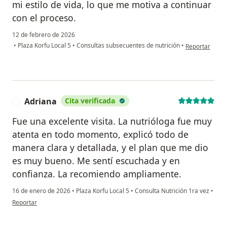
mi estilo de vida, lo que me motiva a continuar
con el proceso.
12 de febrero de 2026
en opinión del
•
Plaza Korfu Local 5
•
Consultas subsecuentes de nutrición
•
Reportar
Adriana
Cita verificada
A
Fue una excelente visita. La nutrióloga fue muy
atenta en todo momento, explicó todo de
manera clara y detallada, y el plan que me dio
es muy bueno. Me sentí escuchada y en
confianza. La recomiendo ampliamente.
16 de enero de 2026
•
Plaza Korfu Local 5
•
Consulta Nutrición 1ra vez
•
en opinión del usuario Adriana
Reportar