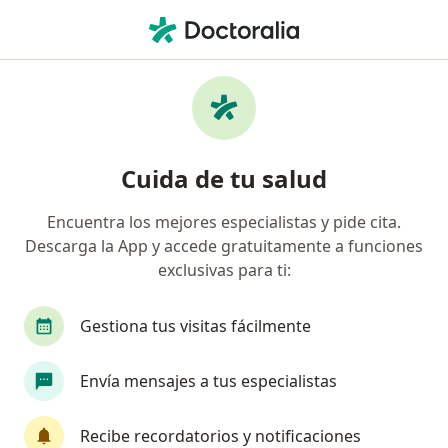
Men
Sexólogo • Zona Urbana Rio Tijuana, Tijuana, Baja California
Filtros
Mapa
Sexólogos en Zona Urbana Rio Tijuana,
Cuida de tu salud
Tijuana
Encuentra los mejores especialistas y pide cita.
Descarga la App y accede gratuitamente a funciones
exclusivas para ti:
Gestiona tus visitas fácilmente
Envía mensajes a tus especialistas
Mtro. Alfonso Romero Alcántara
·
Ver más
Sexólogo, Psicólogo
Recibe recordatorios y notificaciones
240 opiniones