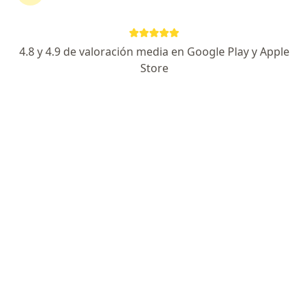
Experta en terapia de pareja, adultos/adolescentes
Maestría en Psicología Clínica y Psicooncólogia
4.8 y 4.9 de valoración media en Google Play y Apple
Trato especializado y respetuoso
Store
Dirección
En línea
Av Constitución 969, Tijuana
•
Mapa
Tanatologia, sexología, terapia de pareja y terapia psicológica Tijuana
Consulta en línea
$900
Este especialista no ofrece reserva de cita en línea en esta dirección.
Solicita una cita