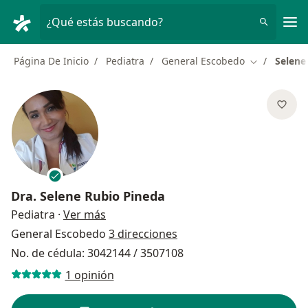
Men
¿Qué estás buscando?
Página De Inicio
Pediatra
General Escobedo
Selene
Cambiar de 
Dra.
Selene Rubio Pineda
sobre las especializaciones
Pediatra
·
Ver más
General Escobedo
3 direcciones
No. de cédula: 3042144 / 3507108
1 opinión