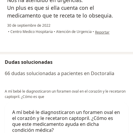
Nos ha atendido en urgencias.
Un plus es que si ella cuenta con el
medicamento que te receta te lo obsequia.
30 de septiembre de 2022
en opinión del usuario
•
Centro Medico Hospitaria
•
Atención de Urgencia
•
Reportar
Dudas solucionadas
66 dudas solucionadas a pacientes en Doctoralia
A mí bebé le diagnosticaron un foramen oval en el corazón y le recetaron
captopril. ¿Cómo es que
A mí bebé le diagnosticaron un foramen oval en
el corazón y le recetaron captopril. ¿Cómo es
que este medicamento ayuda en dicha
condición médica?