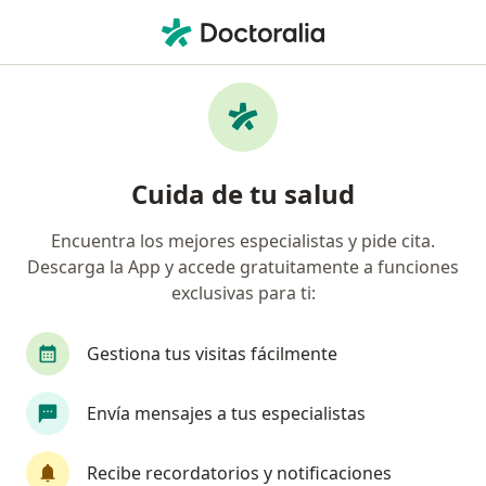
Men
Seguros Monterrey • Santiago de Querétaro, Querétaro
Filtros
Seguro:
Seguros Monterrey
Doctores recomendados de Seguros
Cuida de tu salud
Monterrey en Santiago de Querétaro
Encuentra los mejores especialistas y pide cita.
Descarga la App y accede gratuitamente a funciones
¿Qué especialidad estás buscando?
exclusivas para ti:
Ortopedista
Traumatólogo
Cirujano gene
Gestiona tus visitas fácilmente
Envía mensajes a tus especialistas
Recibe recordatorios y notificaciones