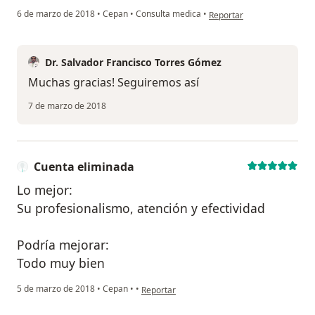
en opinión del usuario Cue
6 de marzo de 2018
•
Cepan
•
Consulta medica
•
Reportar
Dr. Salvador Francisco Torres Gómez
Muchas gracias! Seguiremos así
7 de marzo de 2018
Cuenta eliminada
Lo mejor:
Su profesionalismo, atención y efectividad
Podría mejorar:
Todo muy bien
en opinión del usuario Cuenta eliminada
5 de marzo de 2018
•
Cepan
•
•
Reportar