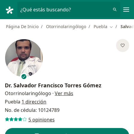
Men
¿Qué estás buscando?
Página De Inicio
Otorrinolaringólogo
Puebla
Salvad
Cambiar de 
Dr.
Salvador Francisco Torres Gómez
sobre las especializaciones
Otorrinolaringólogo
·
Ver más
Puebla
1 dirección
No. de cédula: 10124789
5 opiniones