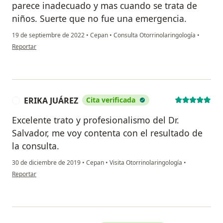
parece inadecuado y mas cuando se trata de
niños. Suerte que no fue una emergencia.
19 de septiembre de 2022
•
Cepan
•
Consulta Otorrinolaringología
•
en opinión del usuario Itzel Medina
Reportar
ERIKA JUÁREZ
Cita verificada
E
Excelente trato y profesionalismo del Dr.
Salvador, me voy contenta con el resultado de
la consulta.
30 de diciembre de 2019
•
Cepan
•
Visita Otorrinolaringología
•
en opinión del usuario ERIKA JUÁREZ
Reportar