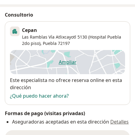
Consultorio
Cepan
Las Ramblas Vía Atlixcayotl 5130 (Hospital Puebla
2do piso),
Puebla
72197
Ampliar
se abre en una nueva pestañ
Disponibilidad
Este especialista no ofrece reserva online en esta
dirección
¿Qué puedo hacer ahora?
Formas de pago (visitas privadas)
Aseguradoras aceptadas en esta dirección
Detalles