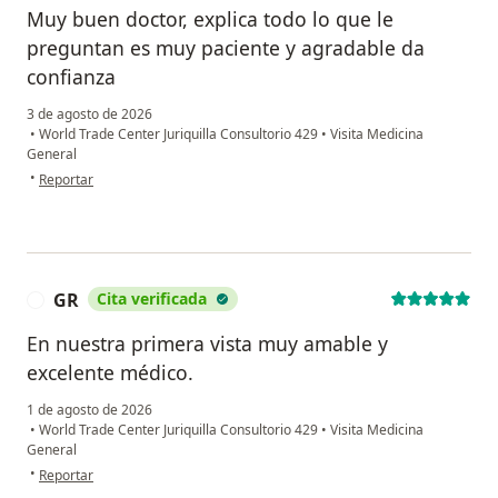
Muy buen doctor, explica todo lo que le
preguntan es muy paciente y agradable da
confianza
3 de agosto de 2026
•
World Trade Center Juriquilla Consultorio 429
•
Visita Medicina
General
en opinión del usuario Pmc
•
Reportar
GR
Cita verificada
G
En nuestra primera vista muy amable y
excelente médico.
1 de agosto de 2026
•
World Trade Center Juriquilla Consultorio 429
•
Visita Medicina
General
en opinión del usuario GR
•
Reportar