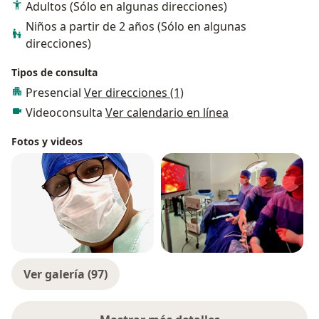
Adultos (Sólo en algunas direcciones)
de pacientes con COVID-19. En estos 25 años de
Niños a partir de 2 años (Sólo en algunas
carrera laboral me he mantenido activo en mi práctica
direcciones)
privada en hospitales como Star Médica, H+ y Moscati.
Actualmente hago equipo con un selecto grupo de
Tipos de consulta
especialistas que comparten los mismos principios y
Presencial
Ver direcciones (1)
valores para derivarte en caso de ser necesario.
Videoconsulta
Ver calendario en línea
Fotos y videos
Ver galería (97)