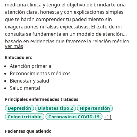
medicina clínica y tengo el objetivo de brindarte una
atención clara, honesta y con explicaciones simples
que te harán comprender tu padecimiento sin
exageraciones ni falsas expectativas. El éxito de mi
consulta se fundamenta en un modelo de atención
basado en evidencias que favorece la relación médico
Sobre mí
ver más
paciente donde no hay cabida para la discriminación
por raza, credo, condición social o preferencias
Enfocado en:
sexuales. Experiencia: Mi trayectoria académica
Atención primaria
comenzó en la UNAM y adquirí conocimientos en
Reconocimientos médicos
hospitales como el Centro Médico Nacional Siglo XXI,
Bienestar y salud
Centro Médico La Raza, Hospital Xoco, Hospital
Salud mental
Escandón, Hospital General, entre otros. En Querétaro
Principales enfermedades tratadas
inicié estudios a nivel de maestría en psicología
Gestalt, Seguridad e Higiene y Perfilación Criminal que
Depresión
Diabetes tipo 2
Hipertensión
me llevaron a tener más conocimientos sobre
a11y_sr_m
Colon irritable
Coronavirus COVID-19
+11
enfermedades laborales, psicológicas y psiquiátricas.
En 2020 me alisté como médico de primera línea en el
Pacientes que atiendo
Hospital General de Querétaro donde atendí a cientos