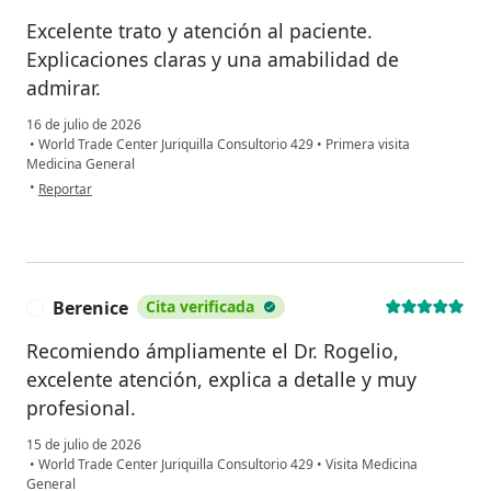
Excelente trato y atención al paciente.
Explicaciones claras y una amabilidad de
admirar.
16 de julio de 2026
•
World Trade Center Juriquilla Consultorio 429
•
Primera visita
Medicina General
en opinión del usuario Araceli Quintero
•
Reportar
Berenice
Cita verificada
B
Recomiendo ámpliamente el Dr. Rogelio,
excelente atención, explica a detalle y muy
profesional.
15 de julio de 2026
•
World Trade Center Juriquilla Consultorio 429
•
Visita Medicina
General