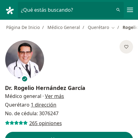
Men
¿Qué estás buscando?
Página De Inicio
Médico General
Querétaro
Rogeli
Cambiar de 
Dr.
Rogelio Hernández García
sobre las especializaciones
Médico general
·
Ver más
Querétaro
1 dirección
No. de cédula: 3076247
265 opiniones