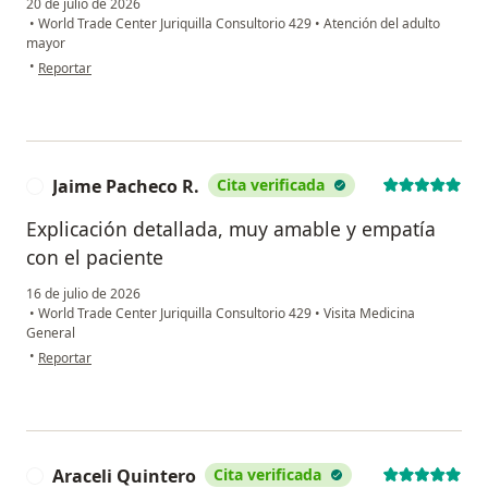
20 de julio de 2026
•
World Trade Center Juriquilla Consultorio 429
•
Atención del adulto
mayor
en opinión del usuario Marisol Valencia
•
Reportar
Jaime Pacheco R.
Cita verificada
J
Explicación detallada, muy amable y empatía
con el paciente
16 de julio de 2026
•
World Trade Center Juriquilla Consultorio 429
•
Visita Medicina
General
en opinión del usuario Jaime Pacheco R.
•
Reportar
Araceli Quintero
Cita verificada
A