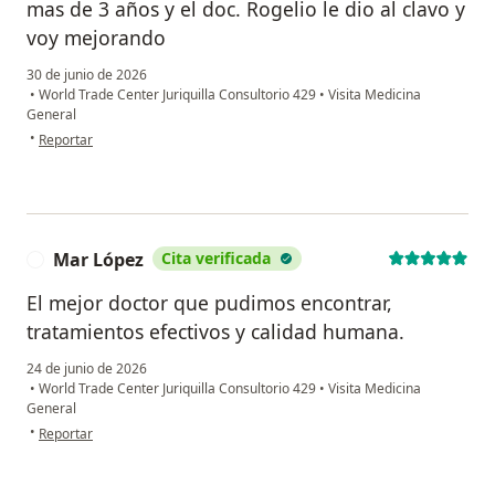
mas de 3 años y el doc. Rogelio le dio al clavo y
voy mejorando
30 de junio de 2026
•
World Trade Center Juriquilla Consultorio 429
•
Visita Medicina
General
en opinión del usuario Julio
•
Reportar
Mar López
Cita verificada
M
El mejor doctor que pudimos encontrar,
tratamientos efectivos y calidad humana.
24 de junio de 2026
•
World Trade Center Juriquilla Consultorio 429
•
Visita Medicina
General
en opinión del usuario Mar López
•
Reportar