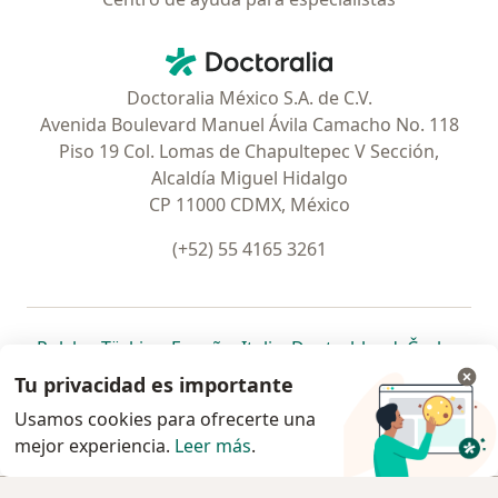
Contacto
Doctoralia - Página de inicio
Doctoralia México S.A. de C.V.
Avenida Boulevard Manuel Ávila Camacho No. 118
Piso 19 Col. Lomas de Chapultepec V Sección,
Alcaldía Miguel Hidalgo
CP 11000 CDMX, México
(+52) 55 4165 3261
se abre en una nueva pestaña
se abre en una nueva pestaña
se abre en una nueva pestaña
se abre en una nueva pes
se abre en 
se a
Polska
,
Türkiye
,
España
,
Italia
,
Deutschland
,
Česko
,
se abre en una nueva pestaña
se abre en una nueva pestaña
se abre en una nueva pestaña
se abre en una nueva p
se abre en 
se abr
Portugal
,
México
,
Chile
,
Brasil
,
Argentina
,
Perú
,
Tu privacidad es importante
se abre en una nueva pe
Colombia
Usamos cookies para ofrecerte una
mejor experiencia.
www.doctoralia.com.mx © 2026 - Encuentra tu
Leer más
.
especialista y pide cita