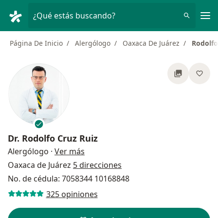
Men
¿Qué estás buscando?
Página De Inicio
Alergólogo
Oaxaca De Juárez
Rodolfo
Dr.
Rodolfo Cruz Ruiz
sobre las especializaciones
Alergólogo
·
Ver más
Oaxaca de Juárez
5 direcciones
No. de cédula: 7058344 10168848
325 opiniones