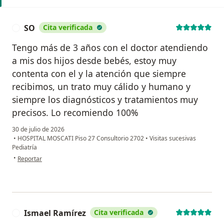
SO
Cita verificada
S
Tengo más de 3 años con el doctor atendiendo
a mis dos hijos desde bebés, estoy muy
contenta con el y la atención que siempre
recibimos, un trato muy cálido y humano y
siempre los diagnósticos y tratamientos muy
precisos. Lo recomiendo 100%
30 de julio de 2026
•
HOSPITAL MOSCATI Piso 27 Consultorio 2702
•
Visitas sucesivas
Pediatría
en opinión del usuario SO
•
Reportar
Ismael Ramírez
Cita verificada
I