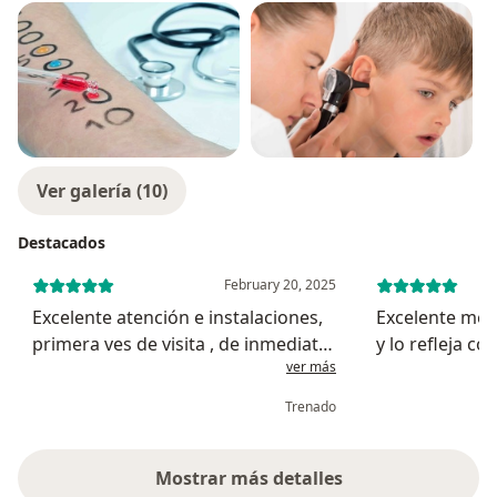
Ver galería (10)
Destacados
February 20, 2025
Excelente atención e instalaciones,
Excelente méd
primera ves de visita , de inmediato
y lo refleja co
ver más
me dio las posibles causas , así
tenemo muy b
mismo realiza las pruebas alérgicas
mi hijo y llev
Trenado
entregando los resultados 15 min.
tratamiento,
Aprox Después de real...
Mostrar más detalles
sobre la experiencia