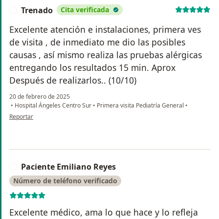
Trenado
Cita verificada
T
Excelente atención e instalaciones, primera ves
de visita , de inmediato me dio las posibles
causas , así mismo realiza las pruebas alérgicas
entregando los resultados 15 min. Aprox
Después de realizarlos.. (10/10)
20 de febrero de 2025
•
Hospital Ángeles Centro Sur
•
Primera visita Pediatría General
•
en opinión del usuario Trenado
Reportar
Paciente Emiliano Reyes
P
Número de teléfono verificado
Excelente médico, ama lo que hace y lo refleja