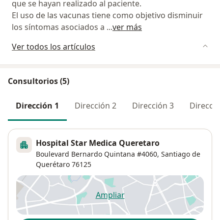
que se hayan realizado al paciente.
El uso de las vacunas tiene como objetivo disminuir
los síntomas asociados a
...
ver más
Ver todos los artículos
Consultorios (5)
Dirección 1
Dirección 2
Dirección 3
Direcció
Hospital Star Medica Queretaro
Boulevard Bernardo Quintana #4060,
Santiago de
Querétaro
76125
Ampliar
se abre en una nueva pestañ