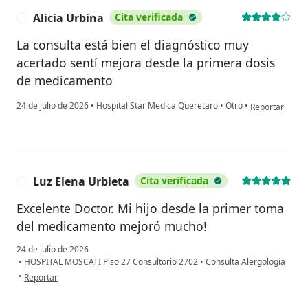
Alicia Urbina
Cita verificada
La consulta está bien el diagnóstico muy
acertado sentí mejora desde la primera dosis
de medicamento
en opinión del 
24 de julio de 2026
•
Hospital Star Medica Queretaro
•
Otro
•
Reportar
Luz Elena Urbieta
Cita verificada
L
Excelente Doctor. Mi hijo desde la primer toma
del medicamento mejoró mucho!
24 de julio de 2026
•
HOSPITAL MOSCATI Piso 27 Consultorio 2702
•
Consulta Alergología
en opinión del usuario Luz Elena Urbieta
•
Reportar