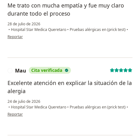
Me trato con mucha empatía y fue muy claro
durante todo el proceso
28 de julio de 2026
•
Hospital Star Medica Queretaro
•
Pruebas alérgicas en (prick test)
•
en opinión del usuario Ismael Ramírez
Reportar
Mau
Cita verificada
M
Excelente atención en explicar la situación de la
alergia
24 de julio de 2026
•
Hospital Star Medica Queretaro
•
Pruebas alérgicas en (prick test)
•
en opinión del usuario Mau
Reportar