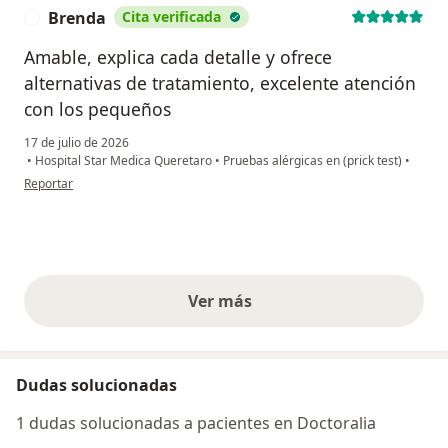
Brenda
Cita verificada
B
Amable, explica cada detalle y ofrece
alternativas de tratamiento, excelente atención
con los pequeños
17 de julio de 2026
•
Hospital Star Medica Queretaro
•
Pruebas alérgicas en (prick test)
•
en opinión del usuario Brenda
Reportar
Ver más
opiniones anteriores
Dudas solucionadas
1 dudas solucionadas a pacientes en Doctoralia