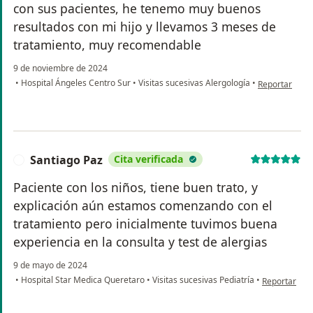
con sus pacientes, he tenemo muy buenos
resultados con mi hijo y llevamos 3 meses de
tratamiento, muy recomendable
9 de noviembre de 2024
en opinión del
•
Hospital Ángeles Centro Sur
•
Visitas sucesivas Alergología
•
Reportar
Santiago Paz
Cita verificada
S
Paciente con los niños, tiene buen trato, y
explicación aún estamos comenzando con el
tratamiento pero inicialmente tuvimos buena
experiencia en la consulta y test de alergias
9 de mayo de 2024
en opinión de
•
Hospital Star Medica Queretaro
•
Visitas sucesivas Pediatría
•
Reportar