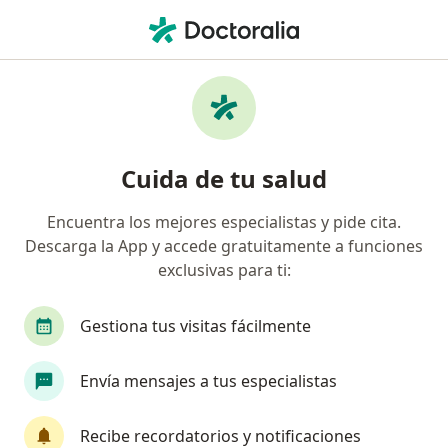
Men
Reumatólogo • Ciudad General Escobedo, Nuevo Léon
Filtros
Seguro
Mapa
Reumatólogos en Ciudad General Escobedo
Cuida de tu salud
Encuentra los mejores especialistas y pide cita.
Descarga la App y accede gratuitamente a funciones
exclusivas para ti:
Gestiona tus visitas fácilmente
Dra. María Daniela Treviño
Envía mensajes a tus especialistas
Reumatólogo
150 opiniones
Recibe recordatorios y notificaciones