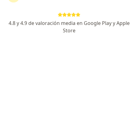
Especialista de confianza
Av. Nexxus 104, Joyas de Anáhuac, Ciudad General Escobedo
•
Mapa
Consultorio 210 HOSPITARIA Zona Norte
4.8 y 4.9 de valoración media en Google Play y Apple
Primera visita Reumatología
$1,600
Store
Este especialista no ofrece reserva de cita en línea en esta dirección.
Solicita una cita
Dr. Juan Bernardino Chi Leon
·
Ver más
Reumatólogo, Internista
1353 opiniones