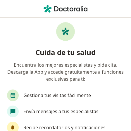
Men
Reumatólogo Pediátrico • Monterrey, Nuevo Léon
Filtros
Seguro:
Seguros Atlas
Reumatólogos pediátricos recomendados
Cuida de tu salud
de Seguros Atlas en Monterrey
Encuentra los mejores especialistas y pide cita.
Descarga la App y accede gratuitamente a funciones
exclusivas para ti:
Gestiona tus visitas fácilmente
Envía mensajes a tus especialistas
Dra. Sol Jiménez Hernández
·
Ver más
Reumatólogo pediátrico, Pediatra
Recibe recordatorios y notificaciones
6 opiniones