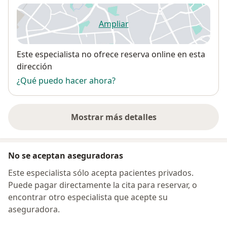
Ampliar
se abre en una nueva pestañ
Disponibilidad
Este especialista no ofrece reserva online en esta
dirección
¿Qué puedo hacer ahora?
Mostrar más detalles
sobre la dirección
No se aceptan aseguradoras
Este especialista sólo acepta pacientes privados.
Puede pagar directamente la cita para reservar, o
encontrar otro especialista que acepte su
aseguradora.