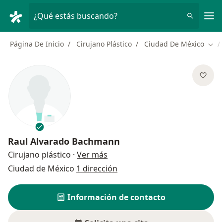
Men
¿Qué estás buscando?
Página De Inicio
Cirujano Plástico
Ciudad De México
Cam
Raul Alvarado Bachmann
sobre las especializaciones
Cirujano plástico
·
Ver más
Ciudad de México
1 dirección
Información de contacto