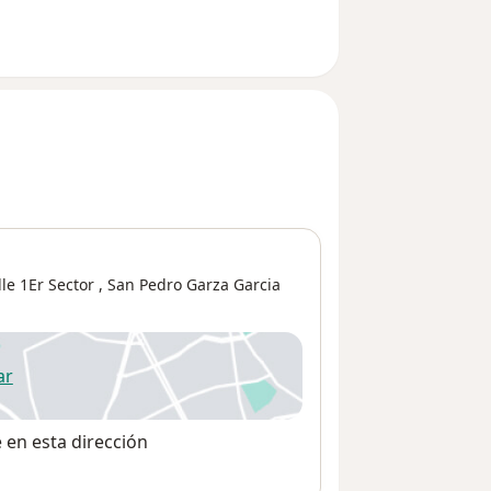
le 1Er Sector
,
San Pedro Garza Garcia
ar
 abre en una nueva pestaña
e en esta dirección