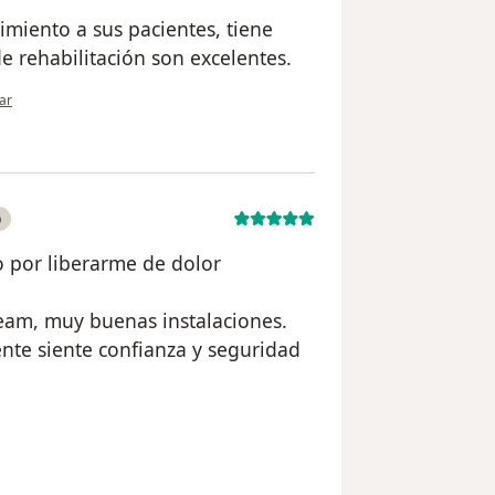
imiento a sus pacientes, tiene
e rehabilitación son excelentes.
nión del usuario FCR
ar
o
 por liberarme de dolor
eam, muy buenas instalaciones.
nte siente confianza y seguridad