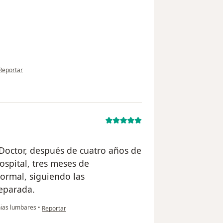
en opinión del usuario Danuta
Reportar
 Doctor, después de cuatro años de
ospital, tres meses de
ormal, siguiendo las
eparada.
en opinión del usuario paciente anónimo
ias lumbares
•
Reportar