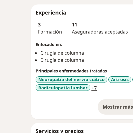
Experiencia
3
11
Formación
Aseguradoras aceptadas
Enfocado en:
Cirugía de columna
Cirugía de columna
Principales enfermedades tratadas
Neuropatía del nervio ciático
Artrosis
a11y_sr_more_d
Radiculopatía lumbar
+7
Mostrar más 
so
Servicios y precios