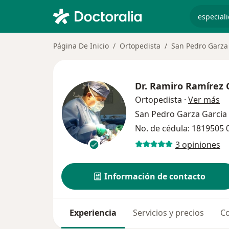
especiali
Página De Inicio
Ortopedista
San Pedro Garza
Dr.
Ramiro Ramírez 
so
Ortopedista
·
Ver más
San Pedro Garza Garcia
No. de cédula: 1819505
3 opiniones
Información de contacto
Experiencia
Servicios y precios
Co