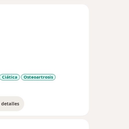
Ciática
Osteoartrosis
iseases
detalles
bre la experiencia