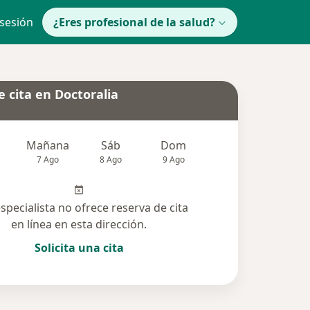
 sesión
¿Eres profesional de la salud?
 cita en Doctoralia
Mañana
Sáb
Dom
Lun
Mar
7 Ago
8 Ago
9 Ago
10 Ago
11 Ag
especialista no ofrece reserva de cita
en línea en esta dirección.
Solicita una cita
lucionadas (1)