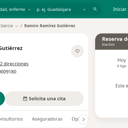
dad, enfermedad o nombre
p. ej. Guadalajara
Iniciar
 Garcia
Ramiro Ramírez Gutiérrez
Cambiar de ciudad
Reserva de
Inactivo
Gutiérrez
bre las especializaciones
Hoy
2 direcciones
6 Ago
 0009180
Este 
Solicita una cita
nsultorios
Aseguradoras
Opiniones (3)
Dudas so