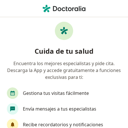
Men
Seguros Inbursa • Querétaro, Querétaro
Filtros
Seguro:
Seguros Inbursa
Doctores recomendados de Seguros
Cuida de tu salud
Inbursa en Querétaro
Encuentra los mejores especialistas y pide cita.
Descarga la App y accede gratuitamente a funciones
¿Qué especialidad estás buscando?
exclusivas para ti:
Ortopedista
Traumatólogo
Cirujano gene
Gestiona tus visitas fácilmente
Envía mensajes a tus especialistas
Recibe recordatorios y notificaciones