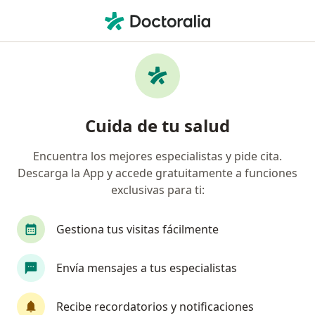
Men
Bupa México • Querétaro, Querétaro
Filtros
Seguro:
Bupa México
Doctores recomendados de Bupa México en
Cuida de tu salud
Querétaro
Encuentra los mejores especialistas y pide cita.
Descarga la App y accede gratuitamente a funciones
¿Qué especialidad estás buscando?
exclusivas para ti:
Ortopedista
Traumatólogo
Cirujano gene
Gestiona tus visitas fácilmente
Envía mensajes a tus especialistas
Recibe recordatorios y notificaciones