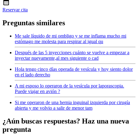
Reservar cita
Preguntas similares
Me sale líquido de mi ombligo y se me inflama mucho mi
estómago me molesta para respirar al igual qu
Después de las 5 inyecciones cuánto se vuelve a empezar a
inyectar nuevamente,al mes siguiente o cad
Hola tengo cinco días operada de vesícula y hoy siento dolor
en el lado derecho
A mi esposo lo operaron de la vesícula por laporascopia.
Puede viajar en avión ?
Si me operaron de una hernia inguinal izquierda por cirugía
abierta y me volvio a salir de menor tam
¿Aún buscas respuestas? Haz una nueva
pregunta