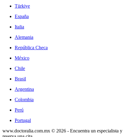
Türkiye
España
Italia
Alemania
República Checa
México
Chile
Brasil
Argentina
Colombia
Perú
Portugal
www.doctoralia.com.mx © 2026 - Encuentra un especialista y
reserva una cita