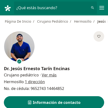
Men
¿Qué estás buscando?
Página De Inicio
Cirujano Pediátrico
Hermosillo
Jesús 
Dr.
Jesús Ernesto Tarín Encinas
sobre las especializaciones
Cirujano pediátrico
·
Ver más
Hermosillo
1 dirección
No. de cédula: 9652743 14464852
Información de contacto