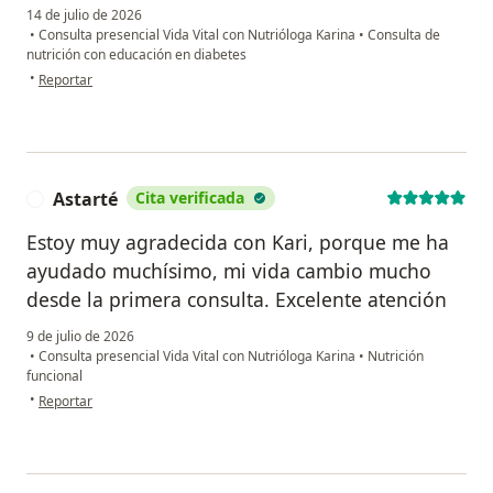
14 de julio de 2026
•
Consulta presencial Vida Vital con Nutrióloga Karina
•
Consulta de
nutrición con educación en diabetes
en opinión del usuario Veronica O.
•
Reportar
Astarté
Cita verificada
A
Estoy muy agradecida con Kari, porque me ha
ayudado muchísimo, mi vida cambio mucho
desde la primera consulta. Excelente atención
9 de julio de 2026
•
Consulta presencial Vida Vital con Nutrióloga Karina
•
Nutrición
funcional
en opinión del usuario Astarté
•
Reportar