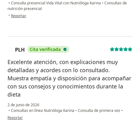
•
Consulta presencial Vida Vital con Nutrióloga Karina
•
Consultas de
nutrición presencial
en opinión del usuario Sara Viveros
•
Reportar
PLH
Cita verificada
P
Excelente atención, con explicaciones muy
detalladas y acordes con lo consultado.
Muestra empatía y disposición para acompañar
con sus consejos y conocimientos durante la
dieta
2 de junio de 2026
•
Consultas en línea Nutrióloga Karina
•
Consulta de primera vez
•
en opinión del usuario PLH
Reportar