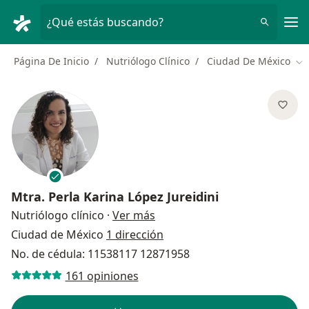
Men
¿Qué estás buscando?
Página De Inicio
Nutriólogo Clínico
Ciudad De México
Ca
Mtra.
Perla Karina López Jureidini
sobre las especializaciones
Nutriólogo clínico
·
Ver más
Ciudad de México
1 dirección
No. de cédula: 11538117 12871958
161 opiniones