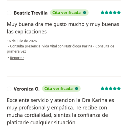
Beatriz Trevilla
Cita verificada
B
Muy buena dra me gusto mucho y muy buenas
las explicaciones
16 de julio de 2026
•
Consulta presencial Vida Vital con Nutrióloga Karina
•
Consulta de
primera vez
en opinión del usuario Beatriz Trevilla
•
Reportar
Veronica O.
Cita verificada
V
Excelente servicio y atencion la Dra Karina es
muy profesional y empática. Te recibe con
mucha cordialidad, sientes la confianza de
platicarle cualquier situación.