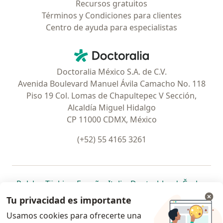
Recursos gratuitos
Términos y Condiciones para clientes
Centro de ayuda para especialistas
Contacto
Doctoralia - Página de inicio
Doctoralia México S.A. de C.V.
Avenida Boulevard Manuel Ávila Camacho No. 118
Piso 19 Col. Lomas de Chapultepec V Sección,
Alcaldía Miguel Hidalgo
CP 11000 CDMX, México
(+52) 55 4165 3261
se abre en una nueva pestaña
se abre en una nueva pestaña
se abre en una nueva pestaña
se abre en una nueva pes
se abre en 
se a
Polska
,
Türkiye
,
España
,
Italia
,
Deutschland
,
Česko
,
se abre en una nueva pestaña
se abre en una nueva pestaña
se abre en una nueva pestaña
se abre en una nueva p
se abre en 
se abr
Portugal
,
México
,
Chile
,
Brasil
,
Argentina
,
Perú
,
Tu privacidad es importante
se abre en una nueva pe
Colombia
Usamos cookies para ofrecerte una