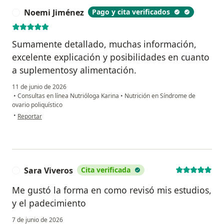
Noemi Jiménez
Pago y cita verificados
N
Sumamente detallado, muchas información,
excelente explicación y posibilidades en cuanto
a suplementosy alimentación.
11 de junio de 2026
•
Consultas en línea Nutrióloga Karina
•
Nutrición en Síndrome de
ovario poliquístico
en opinión del usuario Noemi Jiménez
•
Reportar
Sara Viveros
Cita verificada
S
Me gustó la forma en como revisó mis estudios,
y el padecimiento
7 de junio de 2026