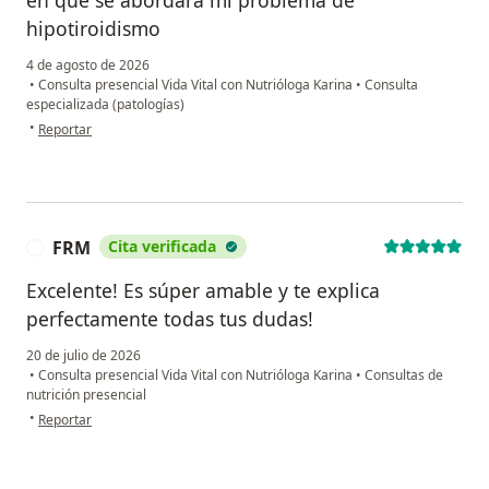
en que se abordará mi problema de
hipotiroidismo
4 de agosto de 2026
•
Consulta presencial Vida Vital con Nutrióloga Karina
•
Consulta
especializada (patologías)
en opinión del usuario Silvia Galna
•
Reportar
FRM
Cita verificada
F
Excelente! Es súper amable y te explica
perfectamente todas tus dudas!
20 de julio de 2026
•
Consulta presencial Vida Vital con Nutrióloga Karina
•
Consultas de
nutrición presencial
en opinión del usuario FRM
•
Reportar