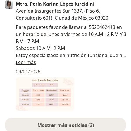
Mtra. Perla Karina López Jureidini
Avenida Insurgentes Sur 1337, (Piso 6,
Consultorio 601), Ciudad de México 03920
Para paquetes favor de llamar al 5523462418 en
un horario de lunes a viernes de 10 A.M - 2 P.M Y 3
P.M - 7 P.M
Sábados 10 A.M- 2 P.M
Estoy especializada en nutrición funcional que no
solo se enfoca en el peso sino en la salud integral
Leer más
de tu cuerpo. La consulta incluye: acceso a la app
09/01/2026
Nutrify para que puedas dar seguimiento a tu
tratamiento, contacto regular por WhatsApp y
revisión de laboratorios.
Mostrar más noticias (2)