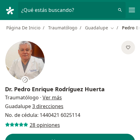
Men
¿Qué estás buscando?
Página De Inicio
Traumatólogo
Guadalupe
Pedro E
Cambiar de c
Dr.
Pedro Enrique Rodríguez Huerta
sobre las especializaciones
Traumatólogo
·
Ver más
Guadalupe
3 direcciones
No. de cédula: 1440421 6025114
28 opiniones