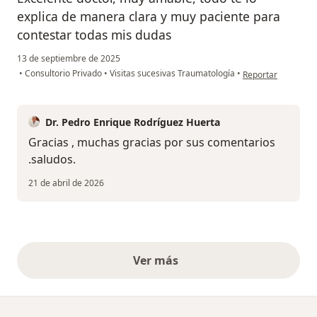
explica de manera clara y muy paciente para
contestar todas mis dudas
13 de septiembre de 2025
en opinión del usu
•
Consultorio Privado
•
Visitas sucesivas Traumatología
•
Reportar
Dr. Pedro Enrique Rodríguez Huerta
Gracias , muchas gracias por sus comentarios
.saludos.
21 de abril de 2026
Ver más
opiniones anteriores