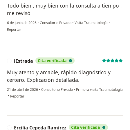
Todo bien , muy bien con la consulta a tiempo ,
me revisó
6 de junio de 2026
•
Consultorio Privado
•
Visita Traumatología
•
en opinión del usuario AA
Reportar
iEstrada
Cita verificada
I
Muy atento y amable, rápido diagnóstico y
certero. Explicación detallada.
21 de abril de 2026
•
Consultorio Privado
•
Primera visita Traumatología
en opinión del usuario iEstrada
•
Reportar
Ercilia Cepeda Ramírez
Cita verificada
E