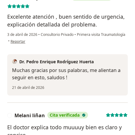
Excelente atención , buen sentido de urgencia,
explicación detallada del problema.
3 de abril de 2026
•
Consultorio Privado
•
Primera visita Traumatología
en opinión del usuario Ercilia Cepeda Ramírez
•
Reportar
Dr. Pedro Enrique Rodríguez Huerta
Muchas gracias por sus palabras, me alientan a
seguir en esto, saludos !
21 de abril de 2026
Melani liñan
Cita verificada
M
El doctor explica todo muuuuy bien es claro y
conciso