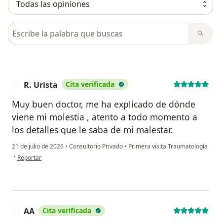
Busca en opiniones
R. Urista
Cita verificada
R
Muy buen doctor, me ha explicado de dónde
viene mi molestia , atento a todo momento a
los detalles que le saba de mi malestar.
21 de julio de 2026
•
Consultorio Privado
•
Primera visita Traumatología
en opinión del usuario R. Urista
•
Reportar
AA
Cita verificada
A