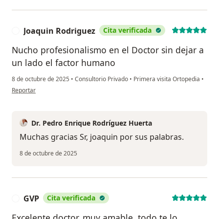
Joaquin Rodriguez
Cita verificada
J
Nucho profesionalismo en el Doctor sin dejar a
un lado el factor humano
8 de octubre de 2025
•
Consultorio Privado
•
Primera visita Ortopedia
•
en opinión del usuario Joaquin Rodriguez
Reportar
Dr. Pedro Enrique Rodríguez Huerta
Muchas gracias Sr, joaquin por sus palabras.
8 de octubre de 2025
GVP
Cita verificada
G
Excelente doctor, muy amable, todo te lo