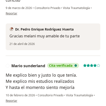
9 de marzo de 2026
•
Consultorio Privado
•
Visita Traumatología
•
en opinión del usuario Melani liñan
Reportar
Dr. Pedro Enrique Rodríguez Huerta
Gracias melani muy amable de tu parte
21 de abril de 2026
Mario sunderland
Cita verificada
M
Me explico bien y justo lo que tenía.
Me explico mis estudios realizados
Y hasta el momento siento mejoría
10 de febrero de 2026
•
Consultorio Privado
•
Visita Traumatología
•
en opinión del usuario Mario sunderland
Reportar