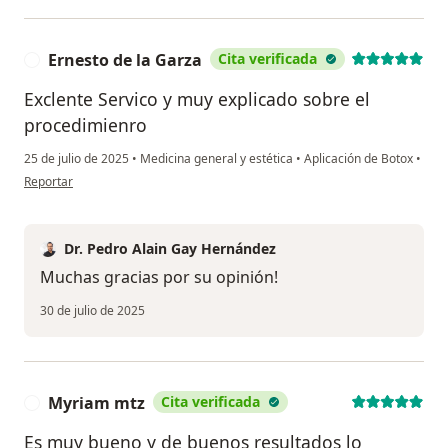
Ernesto de la Garza
Cita verificada
E
Exclente Servico y muy explicado sobre el
procedimienro
25 de julio de 2025
•
Medicina general y estética
•
Aplicación de Botox
•
en opinión del usuario Ernesto de la Garza
Reportar
Dr. Pedro Alain Gay Hernández
Muchas gracias por su opinión!
30 de julio de 2025
Myriam mtz
Cita verificada
M
Es muy bueno y de buenos resultados lo