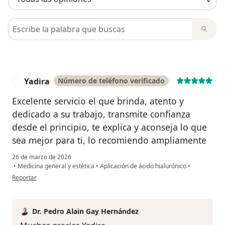
Busca en opiniones
Yadira
Número de teléfono verificado
Y
Excelente servicio el que brinda, atento y
dedicado a su trabajo, transmite confianza
desde el principio, te explica y aconseja lo que
sea mejor para ti, lo recomiendo ampliamente
26 de marzo de 2026
•
Medicina general y estética
•
Aplicación de ácido hialurónico
•
en opinión del usuario Yadira
Reportar
Dr. Pedro Alain Gay Hernández