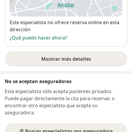
Ampliar
se abre en una nueva pestañ
Disponibilidad
Este especialista no ofrece reserva online en esta
dirección
¿Qué puedo hacer ahora?
Mostrar más detalles
sobre la dirección
No se aceptan aseguradoras
Este especialista sólo acepta pacientes privados.
Puede pagar directamente la cita para reservar, o
encontrar otro especialista que acepte su
aseguradora.
Buscar especialistas por aseguradora