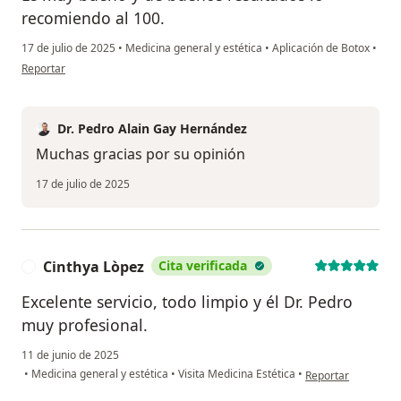
recomiendo al 100.
17 de julio de 2025
•
Medicina general y estética
•
Aplicación de Botox
•
en opinión del usuario Myriam mtz
Reportar
Dr. Pedro Alain Gay Hernández
Muchas gracias por su opinión
17 de julio de 2025
Cinthya Lòpez
Cita verificada
C
Excelente servicio, todo limpio y él Dr. Pedro
muy profesional.
11 de junio de 2025
en opinión del usua
•
Medicina general y estética
•
Visita Medicina Estética
•
Reportar