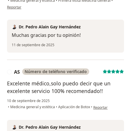
•
Medicina general y estética
•
Primera visita Medicina General
•
en opinión del usuario Yessie Ramos
Reportar
Dr. Pedro Alain Gay Hernández
Muchas gracias por tu opinión!
11 de septiembre de 2025
AS
Número de teléfono verificado
A
Excelente médico,solo puedo decir que un
excelente servicio 100% recomendado!!
10 de septiembre de 2025
en opinión del usuario 
•
Medicina general y estética
•
Aplicación de Botox
•
Reportar
Dr. Pedro Alain Gay Hernández