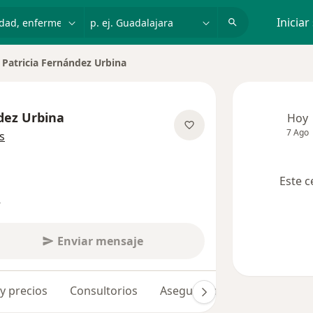
dad, enfermedad o nombre
p. ej. Guadalajara
Iniciar
Patricia Fernández Urbina
iar de ciudad
dez Urbina
Hoy
7 Ago
sobre las especializaciones
s
Este c
s
Enviar mensaje
 y precios
Consultorios
Aseguradoras
Opiniones 