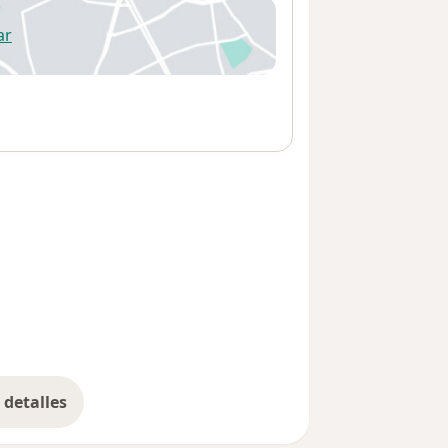
ar
 abre en una nueva pestaña
detalles
bre la dirección