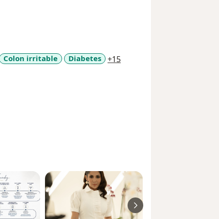
a11y_sr_more_diseases
Colon irritable
Diabetes
+15