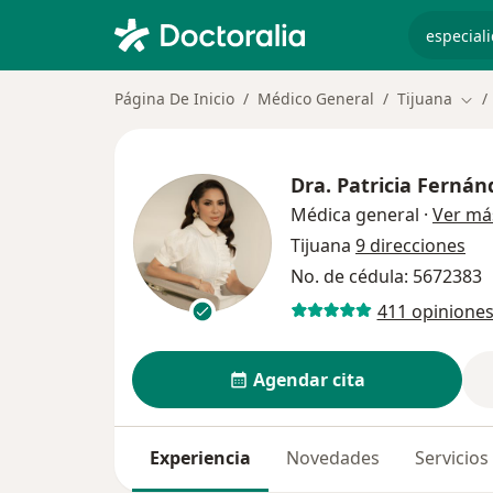
especiali
Página De Inicio
Médico General
Tijuana
Camb
Dra.
Patricia Fernán
Médica general
·
Ver má
Tijuana
9 direcciones
No. de cédula: 5672383
411 opinione
Agendar cita
Experiencia
Novedades
Servicios