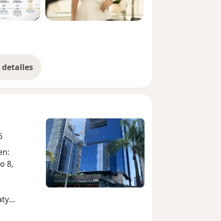
detalles
bre la experiencia
6
en:
o 8,
aty