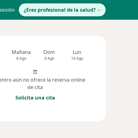
 sesión
¿Eres profesional de la salud?
Mañana
Dom
Lun
Mar
Mié
8 Ago
9 Ago
10 Ago
11 Ago
12 Ag
entro aún no ofrece la reserva online
de cita
Solicita una cita
(411)