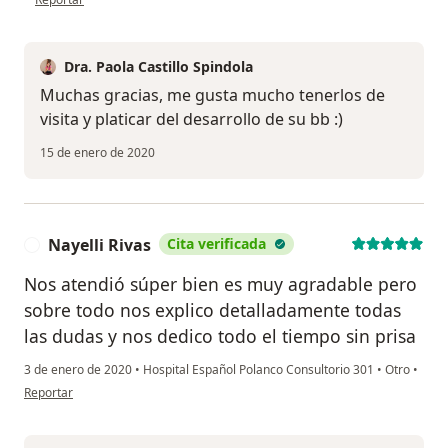
Dra. Paola Castillo Spindola
Muchas gracias, me gusta mucho tenerlos de
visita y platicar del desarrollo de su bb :)
15 de enero de 2020
Nayelli Rivas
Cita verificada
N
Nos atendió súper bien es muy agradable pero
sobre todo nos explico detalladamente todas
las dudas y nos dedico todo el tiempo sin prisa
3 de enero de 2020
•
Hospital Español Polanco Consultorio 301
•
Otro
•
en opinión del usuario Nayelli Rivas
Reportar