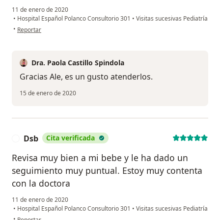
11 de enero de 2020
•
Hospital Español Polanco Consultorio 301
•
Visitas sucesivas Pediatría
en opinión del usuario Alejandra
•
Reportar
Dra. Paola Castillo Spindola
Gracias Ale, es un gusto atenderlos.
15 de enero de 2020
Dsb
Cita verificada
D
Revisa muy bien a mi bebe y le ha dado un
seguimiento muy puntual. Estoy muy contenta
con la doctora
11 de enero de 2020
•
Hospital Español Polanco Consultorio 301
•
Visitas sucesivas Pediatría
en opinión del usuario Dsb
•
Reportar