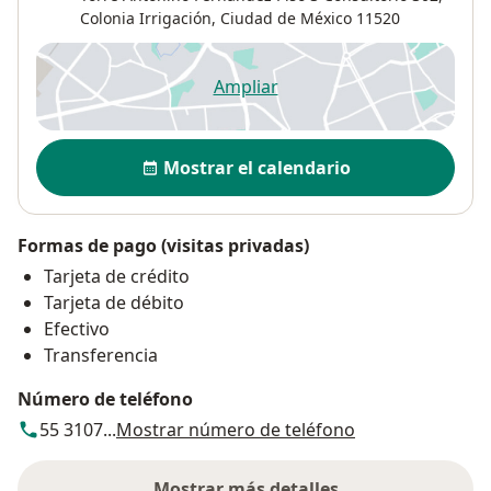
Colonia Irrigación
,
Ciudad de México
11520
Ampliar
se abre en una nueva pestañ
Disponibilidad
Mostrar el calendario
Formas de pago (visitas privadas)
Tarjeta de crédito
Tarjeta de débito
Efectivo
Transferencia
Número de teléfono
55 3107...
Mostrar número de teléfono
Mostrar más detalles