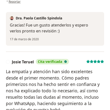
en opinión del usuario Pamela GD.
•
Reportar
Dra. Paola Castillo Spindola
Gracias! Fue un gusto atenderlos y espero
verlos pronto en revisión :)
17 de marzo de 2020
Josie Teruel
Cita verificada
J
La empatía y atención han sido excelentes
desde el primer momento. Cómo padres
primerizos nos ha hecho sentir en confianza y
nos ha explicado todo lo necesario, así como
resuelto todas las dudas al momento, incluso
por WhatsApp, haciendo seguimiento a la
evolución de nuestra bebé.