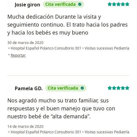
Josie giron
Cita verificada
J
Mucha dedicación Durante la visita y
seguimiento continuo. El trato hacia los padres
y hacia los bebés es muy bueno
30 de marzo de 2020
•
Hospital Español Polanco Consultorio 301
•
Visitas sucesivas Pediatría
en opinión del usuario Josie giron
•
Reportar
Pamela GD.
Cita verificada
P
Nos agradó mucho su trato familiar, sus
respuestas y el buen manejo que tuvo con
nuestro bebé de “alta demanda”.
14 de marzo de 2020
•
Hospital Español Polanco Consultorio 301
•
Visitas sucesivas Pediatría