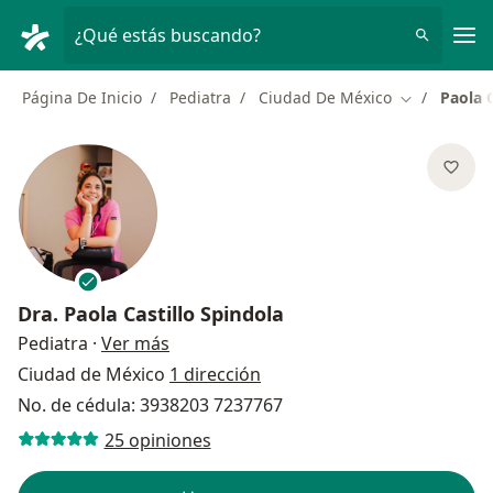
Men
¿Qué estás buscando?
Página De Inicio
Pediatra
Ciudad De México
Paola C
Cambiar de 
Dra.
Paola Castillo Spindola
sobre las especializaciones
Pediatra
·
Ver más
Ciudad de México
1 dirección
No. de cédula: 3938203 7237767
25 opiniones