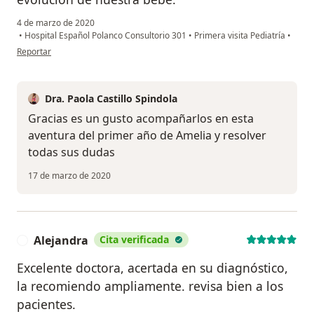
4 de marzo de 2020
•
Hospital Español Polanco Consultorio 301
•
Primera visita Pediatría
•
en opinión del usuario Josie Teruel
Reportar
Dra. Paola Castillo Spindola
Gracias es un gusto acompañarlos en esta
aventura del primer año de Amelia y resolver
todas sus dudas
17 de marzo de 2020
Alejandra
Cita verificada
A
Excelente doctora, acertada en su diagnóstico,
la recomiendo ampliamente. revisa bien a los
pacientes.