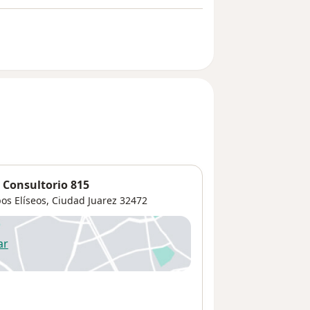
 Consultorio 815
os Elíseos
,
Ciudad Juarez
32472
ar
 abre en una nueva pestaña