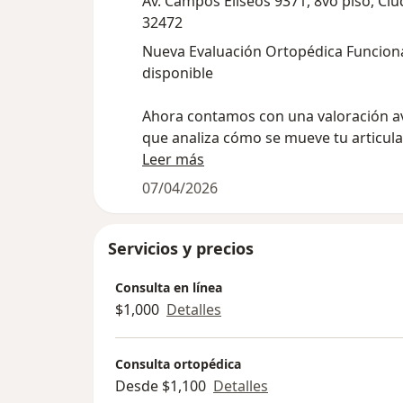
Av. Campos Eliseos 9371, 8vo piso, Ciu
32472
Nueva Evaluación Ortopédica Funcion
disponible
Ahora contamos con una valoración 
que analiza cómo se mueve tu articula
mide la fuerza muscular para ayudart
Leer más
decisiones más precisas sobre tu trat
07/04/2026
Ideal para pacientes con dolor persist
lesiones deportivas o dudas sobre ciru
Servicios y precios
Consulta en línea
$1,000
Detalles
Consulta ortopédica
Desde $1,100
Detalles