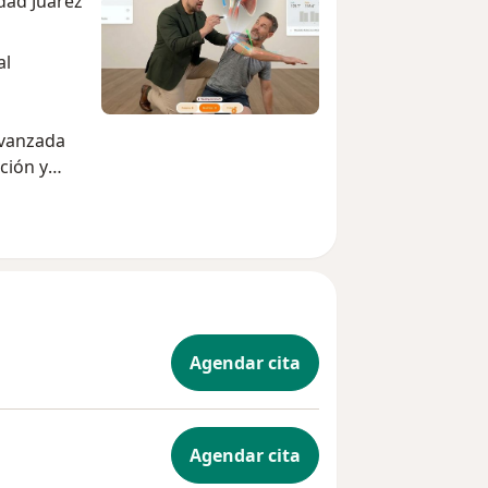
dad Juarez
al
avanzada
ción y
e a tomar
amiento.
ente,
gía.
Agendar cita
Agendar cita