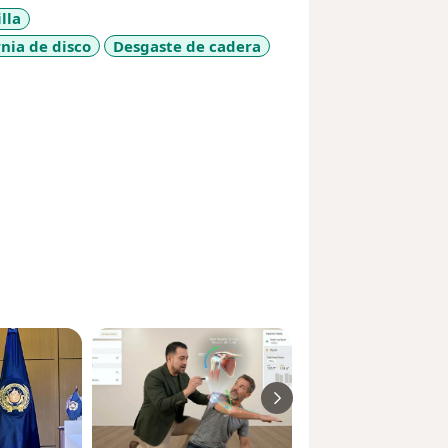
lla
nia de disco
Desgaste de cadera