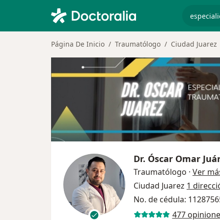
especiali
Página De Inicio
Traumatólogo
Ciudad Juarez
Dr.
Óscar Omar Juá
Traumatólogo
·
Ver má
Ciudad Juarez
1 direcci
No. de cédula: 1128756
477 opinion