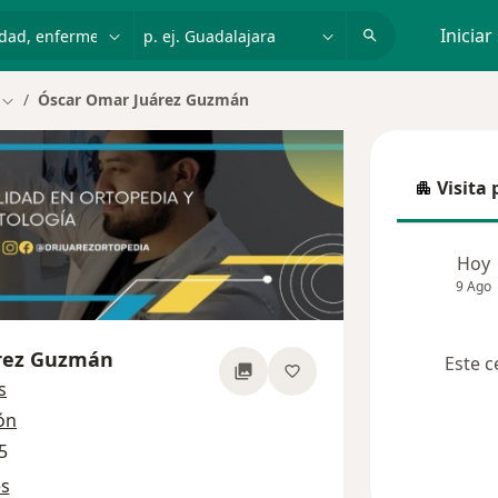
dad, enfermedad o nombre
p. ej. Guadalajara
Iniciar
Óscar Omar Juárez Guzmán
Cambiar de ciudad
Visita 
Visita p
Hoy
9 Ago
rez Guzmán
Este c
sobre las especializaciones
s
ón
5
es