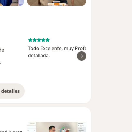
October 30, 
Todo Excelente, muy Profesional y exolicacion
de
detallada.
ver
y
Cruz Pérez Cué
detalles
bre la experiencia