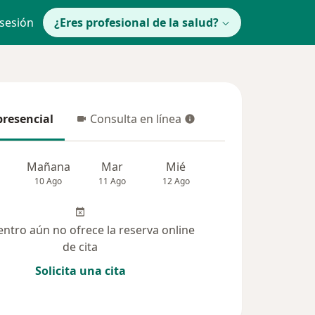
 sesión
¿Eres profesional de la salud?
presencial
Consulta en línea
resencial
Consulta en línea
Mañana
Mar
Mié
Jue
Vie
10 Ago
11 Ago
12 Ago
13 Ago
14 Ag
entro aún no ofrece la reserva online
de cita
Solicita una cita