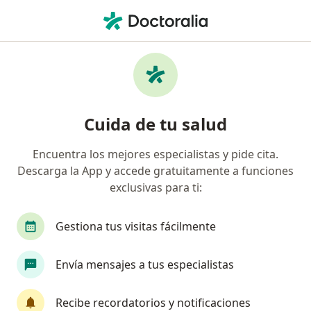
Men
Oftalmólogo • Chihuahua, Chihuahua
Filtros
Seguro:
Inter Mutuelles Assi
Oftalmólogos recomendados de Inter
Cuida de tu salud
Mutuelles Assistance en Chihuahua
Encuentra los mejores especialistas y pide cita.
Descarga la App y accede gratuitamente a funciones
exclusivas para ti:
Gestiona tus visitas fácilmente
Envía mensajes a tus especialistas
Dr. Luis Garma Pineda
·
Ver más
Oftalmólogo
Recibe recordatorios y notificaciones
37 opiniones