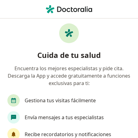
Men
Oftalmólogo • Chihuahua, Chihuahua
Filtros
Seguro:
ASPA
Map
Oftalmólogos recomendados de ASPA en
Cuida de tu salud
Chihuahua
Encuentra los mejores especialistas y pide cita.
Descarga la App y accede gratuitamente a funciones
exclusivas para ti:
Gestiona tus visitas fácilmente
Envía mensajes a tus especialistas
Dr. Luis Garma Pineda
·
Ver más
Oftalmólogo
Recibe recordatorios y notificaciones
37 opiniones